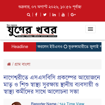
শুক্রবার, ০৭ অগাস্ট ২০২৬, ১০:৫৬ পূর্বাহ্ন
Toggle
navigati
াতিলের বাসা উদ্বোধন করলেন ইউএনও
Headline
ভূরুঙ্গামারীতে জুলাই গনঅভ্য
/
গ্রাম বাংলা
নাগেশ্বরীতে এসএসবিসি প্রকল্পের আয়োজনে
মাতৃ ও শিশু স্বাস্থ্য সুরক্ষায় স্থানীয় ব্যবসায়ী ও
স্বাস্থ্য কর্মীদের সাথে আলোচনা সভা
Reporter Name
/ ৭২২ Time View