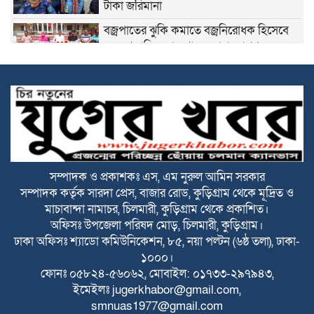
টাকা জরিমানা
বজ্রপাতের ঝুকি কমাতে বজ্রনিরোধক হিসেবে
দেড় শতাধিক তাল গাছের চারা রোপণ
২০ আগস্ট রাষ্ট্রপতি নির্বাচন
ফ্যাসিবাদবিরোধী আন্দোলনে হত্যাকাণ্ডের বিচার
হবে স্বচ্ছ ও নিরপেক্ষ: প্রধানমন্ত্রী
সম্পাদক ও প্রকাশকঃ এস, এম নুরুল আমিন সরকার
সম্পাদক কর্তৃক সারদা প্রেস, বাজার রোড, কুড়িগ্রাম থেকে মূদ্রিত ও
রাজারহাটে শহীদ রাজিবের কবরে শুদ্ধা নিবেদন
মাচাবান্দা নামাচর, চিলমারী, কুড়িগ্রাম থেকে প্রকাশিত।
করলেন উপজেলা প্রশাসন
অফিসঃ উপজেলা পরিষদ মোড়, চিলমারী, কুড়িগ্রাম।
ঢাকা অফিসঃ শ্যাডো কমিউনিকেশন, ৮৫, নয়া পল্টন (৬ষ্ঠ তলা), ঢাকা-
বাঁশঝাড় থেকে বিপুল পরিমাণ ভারতীয় প্যান্টের
১০০০।
কাপড়,প্যান্টপিস ও ৬০ কেজি জিরা জব্দ
ফোনঃ ০৫৮২৪-৫৬০৬২, মোবাইল: ০১৭৩৩-২৯৭৯৪৩,
ইমেইলঃ
jugerkhabor@gmail.com
,
smnuas1977@gmail.com
বাংলাদেশে বিনিয়োগ এবং আরও দক্ষ কর্মী