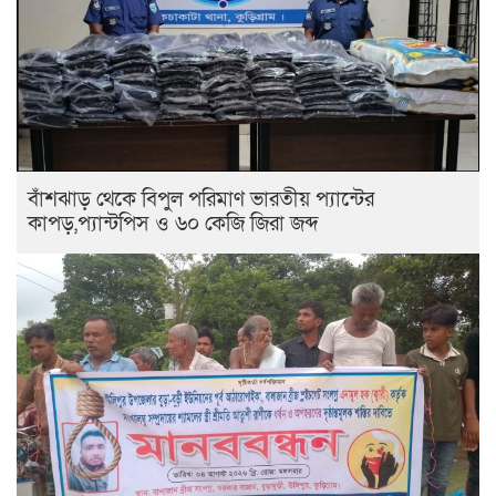
বাঁশঝাড় থেকে বিপুল পরিমাণ ভারতীয় প্যান্টের
কাপড়,প্যান্টপিস ও ৬০ কেজি জিরা জব্দ