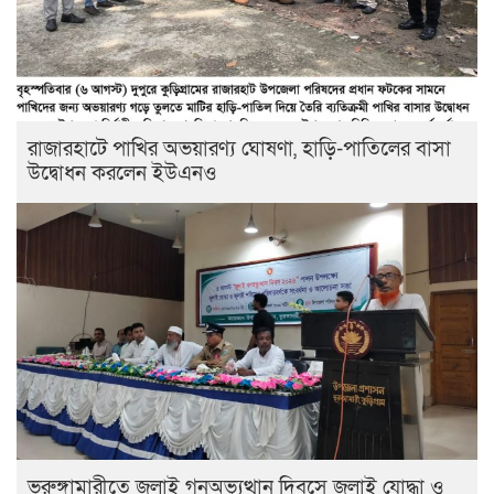
রাজারহাটে পাখির অভয়ারণ্য ঘোষণা, হাড়ি-পাতিলের বাসা
উদ্বোধন করলেন ইউএনও
ভূরুঙ্গামারীতে জুলাই গনঅভ্যুত্থান দিবসে জুলাই যোদ্ধা ও