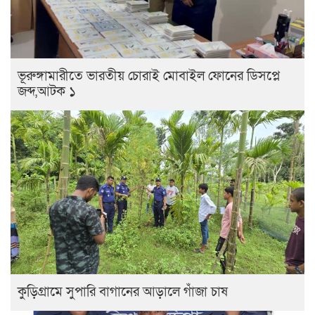
ভূরুঙ্গামারীতে ভারতীয় চোরাই মোবাইল ফোনের ডিসপ্লে
জব্দ,আটক ১
কুড়িগ্রামে সুপারি বাগানের আড়ালে গাঁজা চাষ