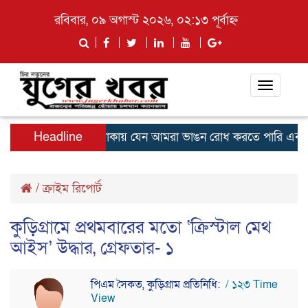
রবিবার, ০৯ অগাস্ট ২০২৬, ০২:১৩ পূর্বাহ্ন
Toggle
navigati
র নয় এই টোটাল এলাকায় যেন আমরা ভাঙন রোধ করতে পারি এবং এখানকার কো
Headline
/
ক্রাইম রিপোর্ট
কুড়িগ্রামে প্রথমবারের মতো ‘ক্রিস্টাল মেথ
আইস’ উদ্ধার, গ্রেফতার- ১
পিএম সৈকত, কুড়িগ্রাম প্রতিনিধি:
/ ১২৩ Time
View