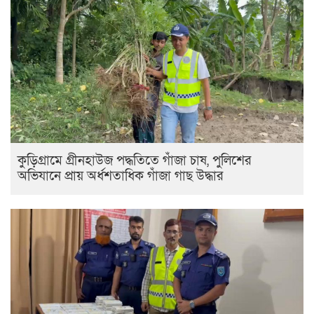
কুড়িগ্রামে গ্রীনহাউজ পদ্ধতিতে গাঁজা চাষ, পুলিশের
অভিযানে প্রায় অর্ধশতাধিক গাঁজা গাছ উদ্ধার