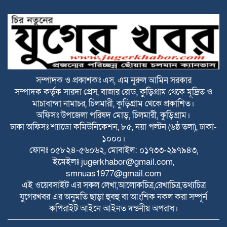
বিটিভির মহাপরিচালক হলেন কাজী জেসিন
রাজারহাটে পাখির অভয়ারণ্য ঘোষণা, হাড়ি-
পাতিলের বাসা উদ্বোধন করলেন ইউএনও
সম্পাদক ও প্রকাশকঃ এস, এম নুরুল আমিন সরকার
সম্পাদক কর্তৃক সারদা প্রেস, বাজার রোড, কুড়িগ্রাম থেকে মূদ্রিত ও
ভূরুঙ্গামারীতে জুলাই গনঅভ্যুত্থান দিবসে জুলাই
মাচাবান্দা নামাচর, চিলমারী, কুড়িগ্রাম থেকে প্রকাশিত।
যোদ্ধা ও জুলাই শহীদের পরিবারবর্গকে সংবর্ধনা
অফিসঃ উপজেলা পরিষদ মোড়, চিলমারী, কুড়িগ্রাম।
ও আলোচনা সভা
ঢাকা অফিসঃ শ্যাডো কমিউনিকেশন, ৮৫, নয়া পল্টন (৬ষ্ঠ তলা), ঢাকা-
১০০০।
ভূরুঙ্গামারীতে মাদকদ্রব ইয়াবা টেবলেটসহ
ফোনঃ ০৫৮২৪-৫৬০৬২, মোবাইল: ০১৭৩৩-২৯৭৯৪৩,
আটক ১, একমাসের বিনাশ্রম কারাদণ্ড ও ২০০০
ইমেইলঃ
jugerkhabor@gmail.com
,
টাকা জরিমানা
smnuas1977@gmail.com
বজ্রপাতের ঝুকি কমাতে বজ্রনিরোধক হিসেবে
এই ওয়েবসাইট এর সকল লেখা,আলোকচিত্র,রেখাচিত্র,তথ্যচিত্র
দেড় শতাধিক তাল গাছের চারা রোপণ
যুগেরখবর এর অনুমতি ছাড়া হুবহু বা আংশিক নকল করা সম্পূর্ন
কপিরাইট আইনে আইনত দন্ডনীয় অপরাধ।
২০ আগস্ট রাষ্ট্রপতি নির্বাচন