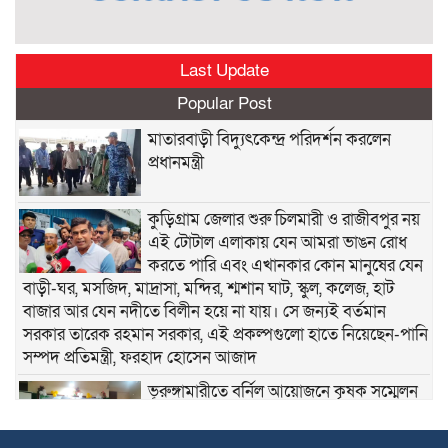
Last Update
Popular Post
মাতারবাড়ী বিদ্যুৎকেন্দ্র পরিদর্শন করলেন
প্রধানমন্ত্রী
কুড়িগ্রাম জেলার শুরু চিলমারী ও রাজীবপুর নয়
এই টোটাল এলাকায় যেন আমরা ভাঙন রোধ
করতে পারি এবং এখানকার কোন মানুষের যেন
বাড়ী-ঘর, মসজিদ, মাদ্রাসা, মন্দির, শ্মশান ঘাট, স্কুল, কলেজ, হাট
বাজার আর যেন নদীতে বিলীন হয়ে না যায়। সে জন্যই বর্তমান
সরকার তারেক রহমান সরকার, এই প্রকল্পগুলো হাতে নিয়েছেন-পানি
সম্পদ প্রতিমন্ত্রী, ফরহাদ হোসেন আজাদ
ভূরুঙ্গামারীতে বর্নিল আয়োজনে কৃষক সম্মেলন
অনুষ্ঠিত