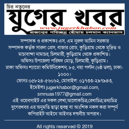
সকালে দুই জেলায় সড়ক দুর্ঘটনা, নিহত ১৬
বিটিভির মহাপরিচালক হলেন কাজী জেসিন
সম্পাদক ও প্রকাশকঃ এস, এম নুরুল আমিন সরকার
সম্পাদক কর্তৃক সারদা প্রেস, বাজার রোড, কুড়িগ্রাম থেকে মূদ্রিত ও
রাজারহাটে পাখির অভয়ারণ্য ঘোষণা, হাড়ি-
মাচাবান্দা নামাচর, চিলমারী, কুড়িগ্রাম থেকে প্রকাশিত।
পাতিলের বাসা উদ্বোধন করলেন ইউএনও
অফিসঃ উপজেলা পরিষদ মোড়, চিলমারী, কুড়িগ্রাম।
ঢাকা অফিসঃ শ্যাডো কমিউনিকেশন, ৮৫, নয়া পল্টন (৬ষ্ঠ তলা), ঢাকা-
১০০০।
ভূরুঙ্গামারীতে জুলাই গনঅভ্যুত্থান দিবসে জুলাই
ফোনঃ ০৫৮২৪-৫৬০৬২, মোবাইল: ০১৭৩৩-২৯৭৯৪৩,
যোদ্ধা ও জুলাই শহীদের পরিবারবর্গকে সংবর্ধনা
ইমেইলঃ
jugerkhabor@gmail.com
,
ও আলোচনা সভা
smnuas1977@gmail.com
ভূরুঙ্গামারীতে মাদকদ্রব ইয়াবা টেবলেটসহ
এই ওয়েবসাইট এর সকল লেখা,আলোকচিত্র,রেখাচিত্র,তথ্যচিত্র
আটক ১, একমাসের বিনাশ্রম কারাদণ্ড ও ২০০০
যুগেরখবর এর অনুমতি ছাড়া হুবহু বা আংশিক নকল করা সম্পূর্ন
টাকা জরিমানা
কপিরাইট আইনে আইনত দন্ডনীয় অপরাধ।
বজ্রপাতের ঝুকি কমাতে বজ্রনিরোধক হিসেবে
All rights reserved © 2019