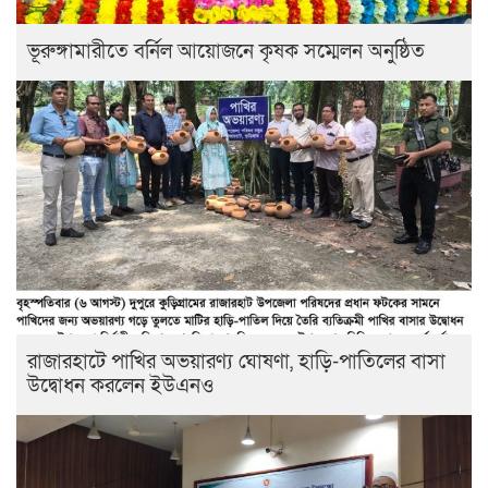
ভূরুঙ্গামারীতে বর্নিল আয়োজনে কৃষক সম্মেলন অনুষ্ঠিত
রাজারহাটে পাখির অভয়ারণ্য ঘোষণা, হাড়ি-পাতিলের বাসা
উদ্বোধন করলেন ইউএনও