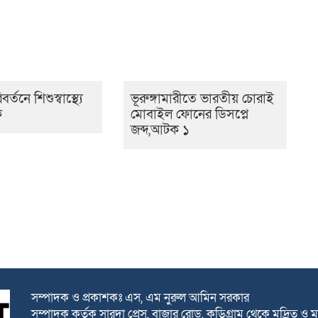
্তনে শিশুস্বাস্থ্যে
ভূরুঙ্গামারীতে ভারতীয় চোরাই
ি
মোবাইল ফোনের ডিসপ্লে
জব্দ,আটক ১
সম্পাদক ও প্রকাশকঃ এস, এম নুরুল আমিন সরকার
সম্পাদক কর্তৃক সারদা প্রেস, বাজার রোড, কুড়িগ্রাম থেকে মূদ্রিত ও ম