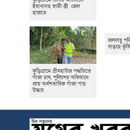
কুড়িগ্রামে ডিবির অভিযানে
ইয়াবাসহ স্বামী-স্ত্রী জেল
হাজতে
জলবায়ু পরিবর
বাড়ছে ঝুঁক
কুড়িগ্রামে গ্রীনহাউজ পদ্ধতিতে
গাঁজা চাষ, পুলিশের অভিযানে
প্রায় অর্ধশতাধিক গাঁজা গাছ
উদ্ধার