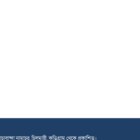
াচাবান্দা নামাচর, চিলমারী, কুড়িগ্রাম থেকে প্রকাশিত।