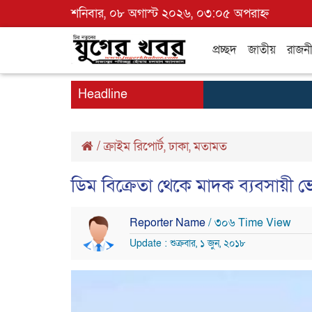
শনিবার, ০৮ অগাস্ট ২০২৬, ০৩:০৫ অপরাহ্ন
প্রচ্ছদ
জাতীয়
রাজন
Headline
/
ক্রাইম রিপোর্ট
,
ঢাকা
,
মতামত
ডিম বিক্রেতা থেকে মাদক ব্যবসায়ী 
Reporter Name
/ ৩০৬ Time View
Update : শুক্রবার, ১ জুন, ২০১৮