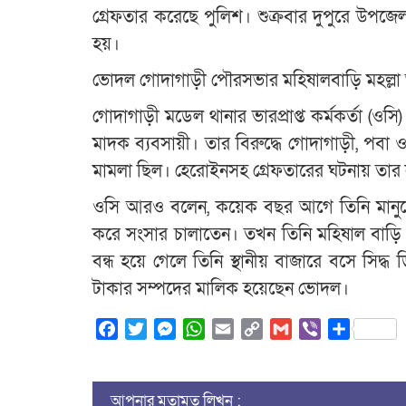
গ্রেফতার করেছে পুলিশ। শুক্রবার দুপুরে উপজ
হয়।
ভোদল গোদাগাড়ী পৌরসভার মহিষালবাড়ি মহল্ল
গোদাগাড়ী মডেল থানার ভারপ্রাপ্ত কর্মকর্তা (ওস
মাদক ব্যবসায়ী। তার বিরুদ্ধে গোদাগাড়ী, পবা
মামলা ছিল। হেরোইনসহ গ্রেফতারের ঘটনায় তার
ওসি আরও বলেন, কয়েক বছর আগে তিনি মানুষের 
করে সংসার চালাতেন। তখন তিনি মহিষাল বাড়
বন্ধ হয়ে গেলে তিনি স্থানীয় বাজারে বসে সিদ
টাকার সম্পদের মালিক হয়েছেন ভোদল।
Facebook
Twitter
Messenger
WhatsApp
Email
Copy
Gmail
Viber
Share
Link
আপনার মতামত লিখুন :