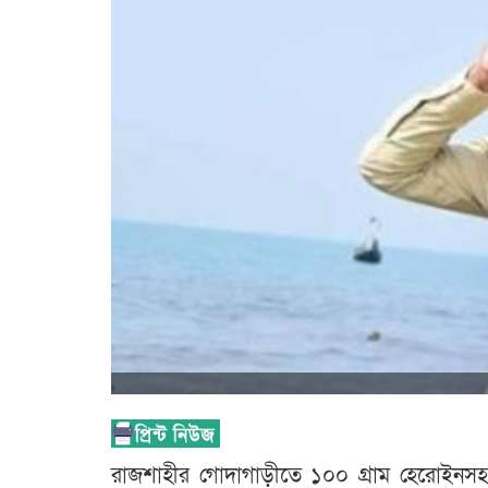
রাজশাহীর গোদাগাড়ীতে ১০০ গ্রাম হেরোইনসহ