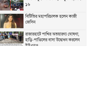
১৬
বিটিভির মহাপরিচালক হলেন কাজী
জেসিন
রাজারহাটে পাখির অভয়ারণ্য ঘোষণা,
হাড়ি-পাতিলের বাসা উদ্বোধন করলেন
ইউএনও
ভূরুঙ্গামারীতে জুলাই গনঅভ্যুত্থান দিবসে
জুলাই যোদ্ধা ও জুলাই শহীদের
পরিবারবর্গকে সংবর্ধনা ও আলোচনা সভা
ভূরুঙ্গামারীতে মাদকদ্রব ইয়াবা
টেবলেটসহ আটক ১, একমাসের বিনাশ্রম
কারাদণ্ড ও ২০০০ টাকা জরিমানা
বজ্রপাতের ঝুকি কমাতে বজ্রনিরোধক
হিসেবে দেড় শতাধিক তাল গাছের চারা
রোপণ