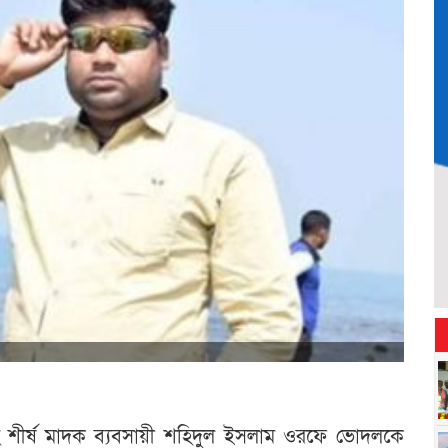
 শীর্ষ মাদক ব্যবসায়ী শহিদুল ইসলাম ওরফে ভোদলকে