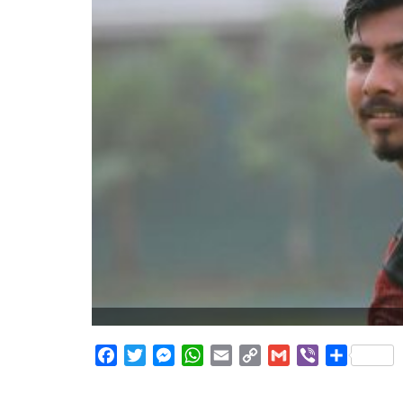
Facebook
Twitter
Messenger
WhatsApp
Email
Copy
Gmail
Viber
Share
Link