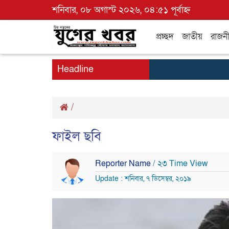
শনিবার, ০৮ অগাস্ট ২০২৬, ০৪:৫১ পূর্বাহ্ন
প্রচ্ছদ
জাতীয়
রাজন
Headline
/
ফাইল ছবি
Reporter Name
/ ২৩ Time View
Update : শনিবার, ৭ ডিসেম্বর, ২০১৯