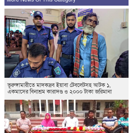
ভূরুঙ্গামারীতে মাদকদ্রব ইয়াবা টেবলেটসহ আটক ১,
একমাসের বিনাশ্রম কারাদণ্ড ও ২০০০ টাকা জরিমানা