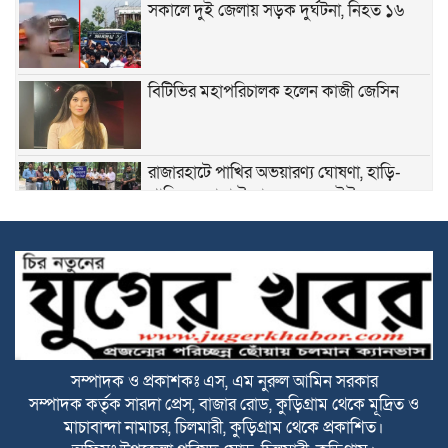
সকালে দুই জেলায় সড়ক দুর্ঘটনা, নিহত ১৬
বিটিভির মহাপরিচালক হলেন কাজী জেসিন
রাজারহাটে পাখির অভয়ারণ্য ঘোষণা, হাড়ি-
পাতিলের বাসা উদ্বোধন করলেন ইউএনও
ভূরুঙ্গামারীতে জুলাই গনঅভ্যুত্থান দিবসে জুলাই
যোদ্ধা ও জুলাই শহীদের পরিবারবর্গকে সংবর্ধনা
ও আলোচনা সভা
ভূরুঙ্গামারীতে মাদকদ্রব ইয়াবা টেবলেটসহ
আটক ১, একমাসের বিনাশ্রম কারাদণ্ড ও ২০০০
টাকা জরিমানা
সম্পাদক ও প্রকাশকঃ এস, এম নুরুল আমিন সরকার
সম্পাদক কর্তৃক সারদা প্রেস, বাজার রোড, কুড়িগ্রাম থেকে মূদ্রিত ও
বজ্রপাতের ঝুকি কমাতে বজ্রনিরোধক হিসেবে
মাচাবান্দা নামাচর, চিলমারী, কুড়িগ্রাম থেকে প্রকাশিত।
দেড় শতাধিক তাল গাছের চারা রোপণ