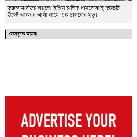
ভূরুঙ্গামারীতে শ্যালো ইঞ্জিন চালিত ধানবোঝাই ভটভটি
উল্টে আকবর আলী নামে এক চালকের মৃত্যু
ফেসবুকে আমরা