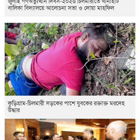
জুলাই গণঅভ্যুত্থান দিবস-২০২৬ ​চিলমারীতে থানাহাট
বালিকা বিদ্যালয়ে আলোচনা সভা ও দোয়া মাহফিল
কুড়িগ্রাম-চিলমারী সড়কের পাশে যুবকের রক্তাক্ত মরদেহ
উদ্ধার