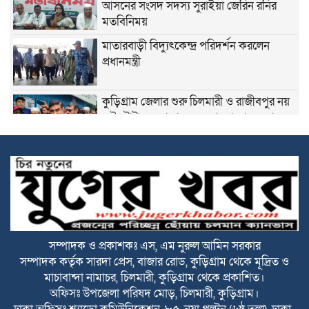
আসনের সংসদ সদস্য সুরাইয়া জেরিন রনির
মতবিনিময়
মাতারবাড়ী বিদ্যুৎকেন্দ্র পরিদর্শন করলেন
প্রধানমন্ত্রী
কুড়িগ্রাম জেলার শুরু চিলমারী ও রাজীবপুর নয়
এই টোটাল এলাকায় যেন আমরা ভাঙন রোধ
করতে পারি এবং এখানকার কোন মানুষের যেন
বাড়ী-ঘর, মসজিদ, মাদ্রাসা, মন্দির, শ্মশান ঘাট, স্কুল, কলেজ, হাট
বাজার আর যেন নদীতে বিলীন হয়ে না যায়। সে জন্যই বর্তমান
সরকার তারেক রহমান সরকার, এই প্রকল্পগুলো হাতে নিয়েছেন-পানি
সম্পদ প্রতিমন্ত্রী, ফরহাদ হোসেন আজাদ
ভূরুঙ্গামারীতে বর্নিল আয়োজনে কৃষক সম্মেলন
অনুষ্ঠিত
সম্পাদক ও প্রকাশকঃ এস, এম নুরুল আমিন সরকার
সম্পাদক কর্তৃক সারদা প্রেস, বাজার রোড, কুড়িগ্রাম থেকে মূদ্রিত ও
সকালে দুই জেলায় সড়ক দুর্ঘটনা, নিহত ১৬
মাচাবান্দা নামাচর, চিলমারী, কুড়িগ্রাম থেকে প্রকাশিত।
অফিসঃ উপজেলা পরিষদ মোড়, চিলমারী, কুড়িগ্রাম।