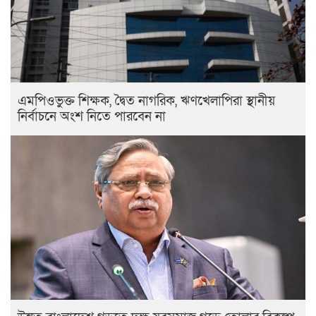
এমপিওভুক্ত শিক্ষক, দ্বৈত নাগরিক, ঋণখেলাপিরা স্থানীয়
নির্বাচনে অংশ নিতে পারবেন না