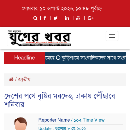
সোমবার, ১০ অগাস্ট ২০২৬, ১০:৪৮ পূর্বাহ্ন
Toggle
navigati
 হার ও জিপিএ–৫ কমেছে
Headline
কুড়িগ্রামে সাংবাদিকদের সাথে সংরক্ষিত
/
জাতীয়
দে‌শের পথে বৃষ্টির মরদেহ, ঢাকায় পৌঁছাবে
শনিবার
Reporter Name
/ ১০২ Time View
Update : শুক্রবার, ৮ মে, ২০২৬