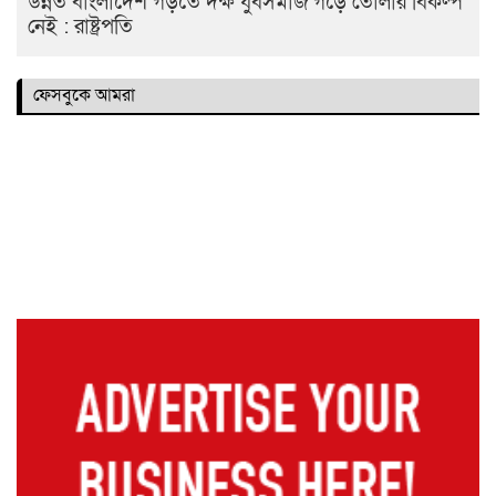
উন্নত বাংলাদেশ গড়তে দক্ষ যুবসমাজ গড়ে তোলার বিকল্প
নেই : রাষ্ট্রপতি
ফেসবুকে আমরা