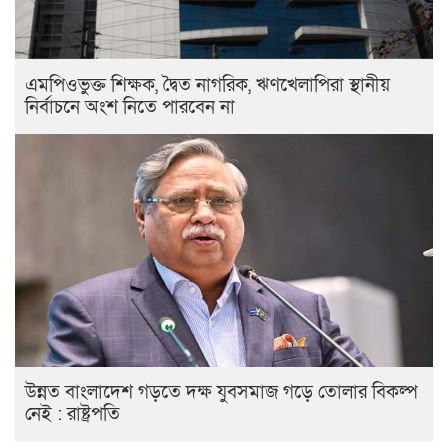
এমপিওভুক্ত শিক্ষক, দ্বৈত নাগরিক, ঋণখেলাপিরা স্থানীয়
নির্বাচনে অংশ নিতে পারবেন না
উন্নত বাংলাদেশ গড়তে দক্ষ যুবসমাজ গড়ে তোলার বিকল্প
নেই : রাষ্ট্রপতি