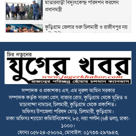
মাতারবাড়ী বিদ্যুৎকেন্দ্র পরিদর্শন করলেন
প্রধানমন্ত্রী
কুড়িগ্রাম জেলার শুরু চিলমারী ও রাজীবপুর নয়
এই টোটাল এলাকায় যেন আমরা ভাঙন রোধ
করতে পারি এবং এখানকার কোন মানুষের যেন
বাড়ী-ঘর, মসজিদ, মাদ্রাসা, মন্দির, শ্মশান ঘাট, স্কুল, কলেজ, হাট
বাজার আর যেন নদীতে বিলীন হয়ে না যায়। সে জন্যই বর্তমান
সরকার তারেক রহমান সরকার, এই প্রকল্পগুলো হাতে নিয়েছেন-পানি
সম্পদ প্রতিমন্ত্রী, ফরহাদ হোসেন আজাদ
ভূরুঙ্গামারীতে বর্নিল আয়োজনে কৃষক সম্মেলন
অনুষ্ঠিত
সম্পাদক ও প্রকাশকঃ এস, এম নুরুল আমিন সরকার
সম্পাদক কর্তৃক সারদা প্রেস, বাজার রোড, কুড়িগ্রাম থেকে মূদ্রিত ও
সকালে দুই জেলায় সড়ক দুর্ঘটনা, নিহত ১৬
মাচাবান্দা নামাচর, চিলমারী, কুড়িগ্রাম থেকে প্রকাশিত।
অফিসঃ উপজেলা পরিষদ মোড়, চিলমারী, কুড়িগ্রাম।
ঢাকা অফিসঃ শ্যাডো কমিউনিকেশন, ৮৫, নয়া পল্টন (৬ষ্ঠ তলা), ঢাকা-
১০০০।
বিটিভির মহাপরিচালক হলেন কাজী জেসিন
ফোনঃ ০৫৮২৪-৫৬০৬২, মোবাইল: ০১৭৩৩-২৯৭৯৪৩,