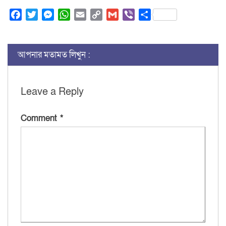
Facebook
Twitter
Messenger
WhatsApp
Email
Copy
Gmail
Viber
Share
Link
আপনার মতামত লিখুন :
Leave a Reply
Comment
*