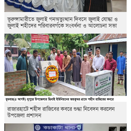
ভূরুঙ্গামারীতে জুলাই গনঅভ্যুত্থান দিবসে জুলাই যোদ্ধা ও
জুলাই শহীদের পরিবারবর্গকে সংবর্ধনা ও আলোচনা সভা
রাজারহাটে শহীদ রাজিবের কবরে শুদ্ধা নিবেদন করলেন
উপজেলা প্রশাসন