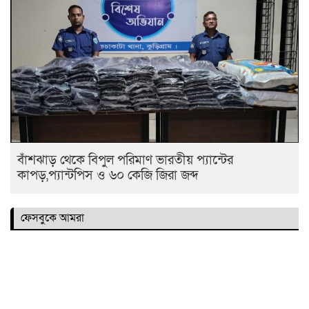
বাঁশঝাড় থেকে বিপুল পরিমাণ ভারতীয় প্যান্টের
কাপড়,প্যান্টপিস ও ৬০ কেজি জিরা জব্দ
ফেসবুকে আমরা