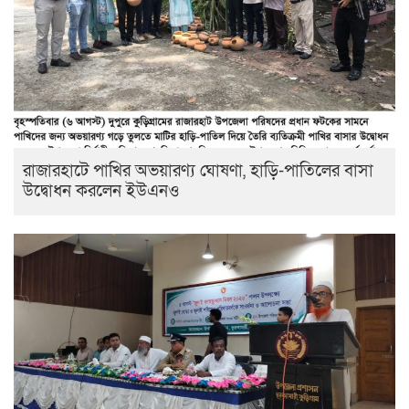
রাজারহাটে পাখির অভয়ারণ্য ঘোষণা, হাড়ি-পাতিলের বাসা
উদ্বোধন করলেন ইউএনও