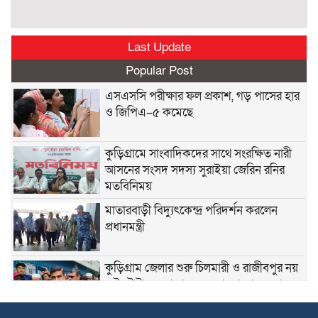
Last Update
Popular Post
এসএসসি পরীক্ষার ফল প্রকাশ, গড় পাসের হার
ও জিপিএ–৫ কমেছে
কুড়িগ্রামে সাংবাদিকদের সাথে সংরক্ষিত নারী
আসনের সংসদ সদস্য সুরাইয়া জেরিন রনির
মতবিনিময়
মাতারবাড়ী বিদ্যুৎকেন্দ্র পরিদর্শন করলেন
প্রধানমন্ত্রী
কুড়িগ্রাম জেলার শুরু চিলমারী ও রাজীবপুর নয়
এই টোটাল এলাকায় যেন আমরা ভাঙন রোধ
করতে পারি এবং এখানকার কোন মানুষের যেন
বাড়ী-ঘর, মসজিদ, মাদ্রাসা, মন্দির, শ্মশান ঘাট, স্কুল, কলেজ, হাট