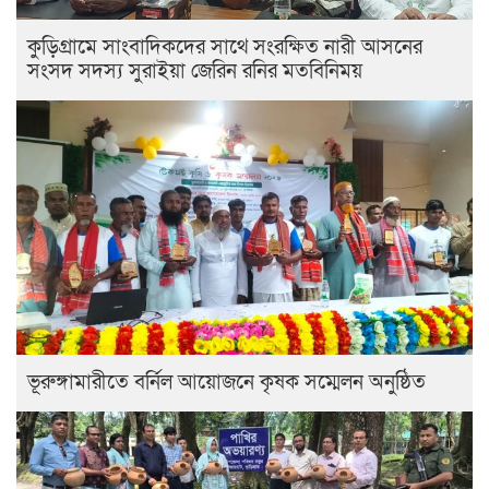
কুড়িগ্রামে সাংবাদিকদের সাথে সংরক্ষিত নারী আসনের
সংসদ সদস্য সুরাইয়া জেরিন রনির মতবিনিময়
ভূরুঙ্গামারীতে বর্নিল আয়োজনে কৃষক সম্মেলন অনুষ্ঠিত