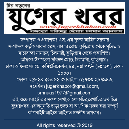
বাজার আর যেন নদীতে বিলীন হয়ে না যায়। সে জন্যই বর্তমান
সরকার তারেক রহমান সরকার, এই প্রকল্পগুলো হাতে নিয়েছেন-পানি
সম্পদ প্রতিমন্ত্রী, ফরহাদ হোসেন আজাদ
ভূরুঙ্গামারীতে বর্নিল আয়োজনে কৃষক সম্মেলন
অনুষ্ঠিত
সম্পাদক ও প্রকাশকঃ এস, এম নুরুল আমিন সরকার
সম্পাদক কর্তৃক সারদা প্রেস, বাজার রোড, কুড়িগ্রাম থেকে মূদ্রিত ও
সকালে দুই জেলায় সড়ক দুর্ঘটনা, নিহত ১৬
মাচাবান্দা নামাচর, চিলমারী, কুড়িগ্রাম থেকে প্রকাশিত।
অফিসঃ উপজেলা পরিষদ মোড়, চিলমারী, কুড়িগ্রাম।
ঢাকা অফিসঃ শ্যাডো কমিউনিকেশন, ৮৫, নয়া পল্টন (৬ষ্ঠ তলা), ঢাকা-
১০০০।
বিটিভির মহাপরিচালক হলেন কাজী জেসিন
ফোনঃ ০৫৮২৪-৫৬০৬২, মোবাইল: ০১৭৩৩-২৯৭৯৪৩,
ইমেইলঃ
jugerkhabor@gmail.com
,
smnuas1977@gmail.com
রাজারহাটে পাখির অভয়ারণ্য ঘোষণা, হাড়ি-
এই ওয়েবসাইট এর সকল লেখা,আলোকচিত্র,রেখাচিত্র,তথ্যচিত্র
পাতিলের বাসা উদ্বোধন করলেন ইউএনও
যুগেরখবর এর অনুমতি ছাড়া হুবহু বা আংশিক নকল করা সম্পূর্ন
কপিরাইট আইনে আইনত দন্ডনীয় অপরাধ।
ভূরুঙ্গামারীতে জুলাই গনঅভ্যুত্থান দিবসে জুলাই
All rights reserved © 2019
যোদ্ধা ও জুলাই শহীদের পরিবারবর্গকে সংবর্ধনা