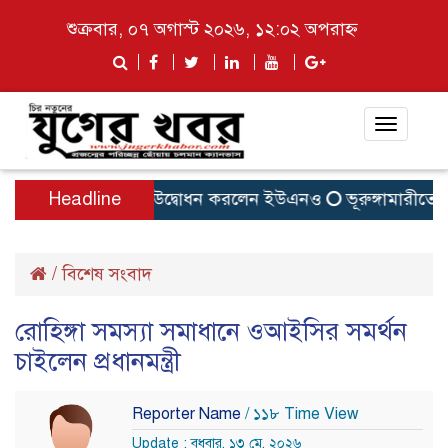
শুক্রবার, ০৭ অগাস্ট ২০২৬, ১২:০২ অপরাহ্ন
Toggle
navigat
াড়ি-পাতিলের বাসা উদ্বোধন করলেন ইউএনও
Headline
ভূরুঙ্গামারীতে জুল
/
বিশেষ সংবাদ
রোহিঙ্গা সমস্যা সমাধানে ওআইসির সমর্থন
চাইলেন প্রধানমন্ত্রী
Reporter Name
/ ১১৮ Time View
Update : বুধবার, ১৩ মে, ২০২৬