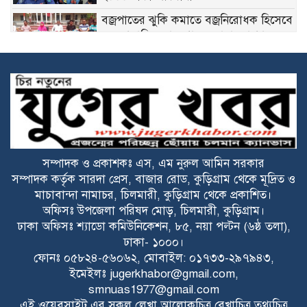
বজ্রপাতের ঝুকি কমাতে বজ্রনিরোধক হিসেবে
দেড় শতাধিক তাল গাছের চারা রোপণ
২০ আগস্ট রাষ্ট্রপতি নির্বাচন
ফ্যাসিবাদবিরোধী আন্দোলনে হত্যাকাণ্ডের
বিচার হবে স্বচ্ছ ও নিরপেক্ষ: প্রধানমন্ত্রী
সম্পাদক ও প্রকাশকঃ এস, এম নুরুল আমিন সরকার
সম্পাদক কর্তৃক সারদা প্রেস, বাজার রোড, কুড়িগ্রাম থেকে মূদ্রিত ও
রাজারহাটে শহীদ রাজিবের কবরে শুদ্ধা
মাচাবান্দা নামাচর, চিলমারী, কুড়িগ্রাম থেকে প্রকাশিত।
নিবেদন করলেন উপজেলা প্রশাসন
অফিসঃ উপজেলা পরিষদ মোড়, চিলমারী, কুড়িগ্রাম।
ঢাকা অফিসঃ শ্যাডো কমিউনিকেশন, ৮৫, নয়া পল্টন (৬ষ্ঠ তলা),
বাঁশঝাড় থেকে বিপুল পরিমাণ ভারতীয়
ঢাকা- ১০০০।
প্যান্টের কাপড়,প্যান্টপিস ও ৬০ কেজি জিরা
ফোনঃ ০৫৮২৪-৫৬০৬২, মোবাইল: ০১৭৩৩-২৯৭৯৪৩,
জব্দ
ইমেইলঃ
jugerkhabor@gmail.com
,
smnuas1977@gmail.com
বাংলাদেশে বিনিয়োগ এবং আরও দক্ষ কর্মী
এই ওয়েবসাইট এর সকল লেখা,আলোকচিত্র,রেখাচিত্র,তথ্যচিত্র