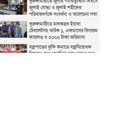
ভূরুঙ্গামারীতে জুলাই গনঅভ্যুত্থান দিবসে
জুলাই যোদ্ধা ও জুলাই শহীদের
পরিবারবর্গকে সংবর্ধনা ও আলোচনা সভা
ভূরুঙ্গামারীতে মাদকদ্রব ইয়াবা
টেবলেটসহ আটক ১, একমাসের বিনাশ্রম
কারাদণ্ড ও ২০০০ টাকা জরিমানা
বজ্রপাতের ঝুকি কমাতে বজ্রনিরোধক
হিসেবে দেড় শতাধিক তাল গাছের চারা
রোপণ
২০ আগস্ট রাষ্ট্রপতি নির্বাচন
ফ্যাসিবাদবিরোধী আন্দোলনে
হত্যাকাণ্ডের বিচার হবে স্বচ্ছ ও নিরপেক্ষ:
প্রধানমন্ত্রী
রাজারহাটে শহীদ রাজিবের কবরে শুদ্ধা
নিবেদন করলেন উপজেলা প্রশাসন