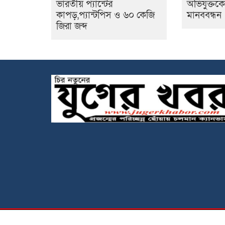
ভারতীয় প্যান্টের
অভিযুক্তকে
কাপড়,প্যান্টপিস ও ৬০ কেজি
মানববন্ধন
জিরা জব্দ