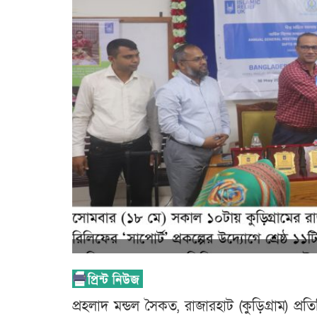
প্রহলাদ মন্ডল সৈকত, রাজারহাট (কুড়িগ্রাম) প্র