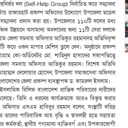
্বনির্ভর দল (Self-Help Group) নির্বাচিত করে সম্মাননা
টায় রাজারহাট প্রকল্প অফিসের উদ্যোগে উপজেলা মডেল
ম্মাননা প্রদান করা হয়। উপজেলার ১১০টি দলের মধ্য
মাজিক উন্নয়নে অসামান্য অবদানের জন্য ১১টি সেরা দলকে
ুড়িগ্রাম জেলা সমবায় অফিসার আতিকুর রহমানসহ অতিথিবৃন্দ
কটি করে ওজন মাপার মেশিন তুলে দেন। অনুষ্ঠানে প্রকল্প
রোগ্রাম কো-অর্ডিনেটর মো. শাহিনুল হাসানের সভাপতিত্বে
রাম জেলা সমবায় অফিসার আতিকুর রহমান। বিশেষ অতিথি
মোহাম্মদ দেলোয়ার হোসেন, উপজেলা সমাজসেবা অফিসার
াদেশের জেলা প্রকল্প ব্যবস্থাপক ড. কামরুল ইসলাম।
 ইসলামিক রিলিফ বাংলাদেশ প্রান্তিক পরিবারের নারীদের
খে চলেছে। তিনি এ ধরনের কার্যক্রমকে আরও বিস্তৃত করার
ফিসার এসএম হাবিবুর রহমান বলেন, সংস্থাটি দরিদ্র
রে তাদের পারিবারিক আয় বৃদ্ধি ও স্বাবলম্বী হতে সহায়তা
কর্মকর্তা, স্থানীয় গণ্যমান্য ব্যক্তিবর্গ এবং উপকারভোগী