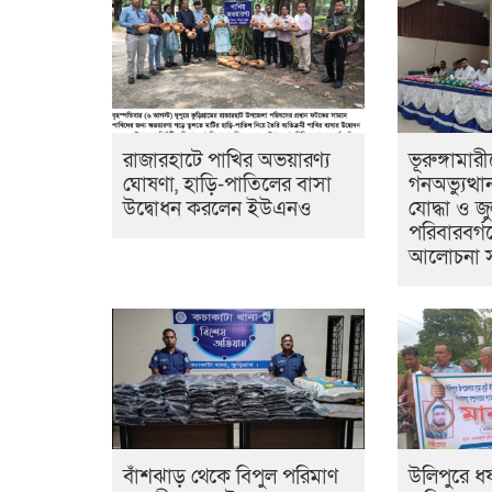
রাজারহাটে পাখির অভয়ারণ্য
ভূরুঙ্গামার
ঘোষণা, হাড়ি-পাতিলের বাসা
গনঅভ্যুত্থ
উদ্বোধন করলেন ইউএনও
যোদ্ধা ও 
পরিবারবর্গ
আলোচনা 
বাঁশঝাড় থেকে বিপুল পরিমাণ
উলিপুরে ধ