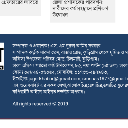
 গ্রেফতারের দাবিতে
জেলা প্রশাসকের পরিদর্শন:
নারীদের কর্মসংস্থানে প্রশিক্ষণ
উদ্বোধন
সম্পাদক ও প্রকাশকঃ এস, এম নুরুল আমিন সরকার
সম্পাদক কর্তৃক সারদা প্রেস, বাজার রোড, কুড়িগ্রাম থেকে মূদ্রিত ও ম
অফিসঃ উপজেলা পরিষদ মোড়, চিলমারী, কুড়িগ্রাম।
ঢাকা অফিসঃ শ্যাডো কমিউনিকেশন, ৮৫, নয়া পল্টন (৬ষ্ঠ তলা), ঢা
ফোনঃ ০৫৮২৪-৫৬০৬২, মোবাইল: ০১৭৩৩-২৯৭৯৪৩,
ইমেইলঃ
jugerkhabor@gmail.com
,
smnuas1977@gmail.
এই ওয়েবসাইট এর সকল লেখা,আলোকচিত্র,রেখাচিত্র,তথ্যচিত্র যুগের
কপিরাইট আইনে আইনত দন্ডনীয় অপরাধ।
All rights reserved © 2019
Developed by
Raytahost