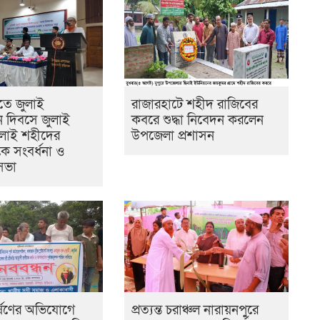
ীতে জুলাই
রাজারহাটে শহীদ রাজিবের
ান দিবসে জুলাই
কবরে শুদ্ধা নিবেদন করলেন
জুলাই শহীদের
উপজেলা প্রশাসন
কে সংবর্ধনা ও
সভা
র্ষণের অভিযোগে
প্রত্যন্ত চরাঞ্চল নারায়নপুরে