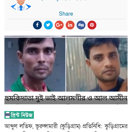
Share
আব্দুল লতিফ, ভূরুঙ্গামারী (কুড়িগ্রাম) প্রতিনিধি: কুড়িগ্রামের