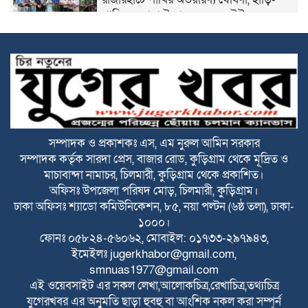
পাতিলের বাসা উদ্বোধন করলেন ইউএনও
ভূরুঙ্গামারীতে জুলাই গনঅভ্যুত্থান দিবসে জুলাই
যোদ্ধা ও জুলাই শহীদের পরিবারবর্গকে সংবর্ধনা
ও আলোচনা সভা
ভূরুঙ্গামারীতে মাদকদ্রব ইয়াবা টেবলেটসহ
আটক ১, একমাসের বিনাশ্রম কারাদণ্ড ও ২০০০
টাকা জরিমানা
সম্পাদক ও প্রকাশকঃ এস, এম নুরুল আমিন সরকার
সম্পাদক কর্তৃক সারদা প্রেস, বাজার রোড, কুড়িগ্রাম থেকে মূদ্রিত ও
বজ্রপাতের ঝুকি কমাতে বজ্রনিরোধক হিসেবে
মাচাবান্দা নামাচর, চিলমারী, কুড়িগ্রাম থেকে প্রকাশিত।
দেড় শতাধিক তাল গাছের চারা রোপণ
অফিসঃ উপজেলা পরিষদ মোড়, চিলমারী, কুড়িগ্রাম।
ঢাকা অফিসঃ শ্যাডো কমিউনিকেশন, ৮৫, নয়া পল্টন (৬ষ্ঠ তলা), ঢাকা-
২০ আগস্ট রাষ্ট্রপতি নির্বাচন
১০০০।
ফোনঃ ০৫৮২৪-৫৬০৬২, মোবাইল: ০১৭৩৩-২৯৭৯৪৩,
ইমেইলঃ
jugerkhabor@gmail.com
,
smnuas1977@gmail.com
ফ্যাসিবাদবিরোধী আন্দোলনে হত্যাকাণ্ডের বিচার
এই ওয়েবসাইট এর সকল লেখা,আলোকচিত্র,রেখাচিত্র,তথ্যচিত্র
হবে স্বচ্ছ ও নিরপেক্ষ: প্রধানমন্ত্রী
যুগেরখবর এর অনুমতি ছাড়া হুবহু বা আংশিক নকল করা সম্পূর্ন