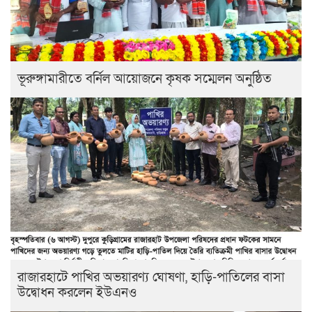
ভূরুঙ্গামারীতে বর্নিল আয়োজনে কৃষক সম্মেলন অনুষ্ঠিত
রাজারহাটে পাখির অভয়ারণ্য ঘোষণা, হাড়ি-পাতিলের বাসা
উদ্বোধন করলেন ইউএনও