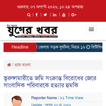
শুক্রবার, ০৭ অগাস্ট ২০২৬, ১০:২৪ অপরাহ্ন
Toggle
navigati
ঠিত
সকালে দুই জেলায় সড়ক দুর্ঘটনা, নিহত ১৬
Headline
বিটিভির মহাপর
/
গ্রাম বাংলা
ভূরুঙ্গামারীতে জমি সংক্রান্ত বিরোধের জেরে
সাংবাদিক পরিবারকে হত্যার হুমকি
Reporter Name
/ ৮১ Time View
Update : বুধবার, ২০ মে, ২০২৬