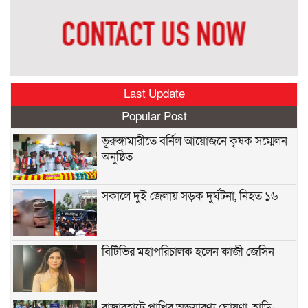
Last Update
Popular Post
ভূরুঙ্গামারীতে বর্নিল আয়োজনে কৃষক সম্মেলন
অনুষ্ঠিত
সকালে দুই জেলায় সড়ক দুর্ঘটনা, নিহত ১৬
বিটিভির মহাপরিচালক হলেন কাজী জেসিন
রাজারহাটে পাখির অভয়ারণ্য ঘোষণা, হাড়ি-