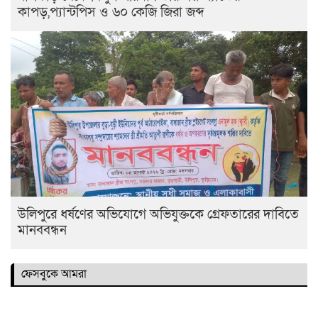
কাপড়,প্যান্টপিস ও ৬০ কেজি জিরা জব্দ
উলিপুরে ধর্ষণের অভিযোগে অভিযুক্তকে গ্রেফতারের দাবিতে
মানববন্ধন
ফেসবুকে আমরা