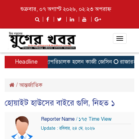
শুক্রবার, ০৭ অগাস্ট ২০২৬, ০২:২৩ অপরাহ্ন
Toggle
navigat
ত ১৬
Headline
বিটিভির মহাপরিচালক হলেন কাজী জেসিন
রাজারহাটে 
/
আন্তর্জাতিক
হোয়াইট হাউসের বাইরে গুলি, নিহত ১
Reporter Name
/ ১৭৫ Time View
Update : রবিবার, ২৪ মে, ২০২৬