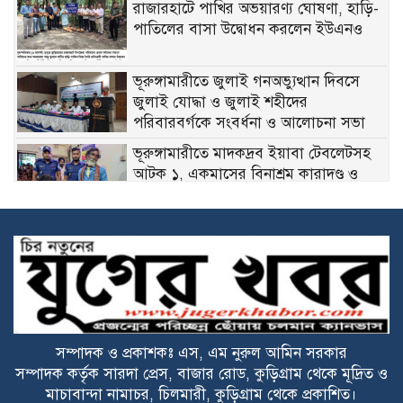
রাজারহাটে পাখির অভয়ারণ্য ঘোষণা, হাড়ি-
পাতিলের বাসা উদ্বোধন করলেন ইউএনও
ভূরুঙ্গামারীতে জুলাই গনঅভ্যুত্থান দিবসে
জুলাই যোদ্ধা ও জুলাই শহীদের
পরিবারবর্গকে সংবর্ধনা ও আলোচনা সভা
ভূরুঙ্গামারীতে মাদকদ্রব ইয়াবা টেবলেটসহ
আটক ১, একমাসের বিনাশ্রম কারাদণ্ড ও
২০০০ টাকা জরিমানা
বজ্রপাতের ঝুকি কমাতে বজ্রনিরোধক হিসেবে
দেড় শতাধিক তাল গাছের চারা রোপণ
২০ আগস্ট রাষ্ট্রপতি নির্বাচন
সম্পাদক ও প্রকাশকঃ এস, এম নুরুল আমিন সরকার
ফ্যাসিবাদবিরোধী আন্দোলনে হত্যাকাণ্ডের
সম্পাদক কর্তৃক সারদা প্রেস, বাজার রোড, কুড়িগ্রাম থেকে মূদ্রিত ও
বিচার হবে স্বচ্ছ ও নিরপেক্ষ: প্রধানমন্ত্রী
মাচাবান্দা নামাচর, চিলমারী, কুড়িগ্রাম থেকে প্রকাশিত।