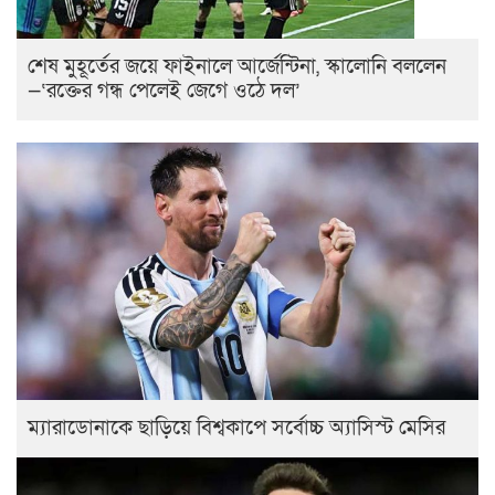
শেষ মুহূর্তের জয়ে ফাইনালে আর্জেন্টিনা, স্কালোনি বললেন
—‘রক্তের গন্ধ পেলেই জেগে ওঠে দল’
ম্যারাডোনাকে ছাড়িয়ে বিশ্বকাপে সর্বোচ্চ অ্যাসিস্ট মেসির