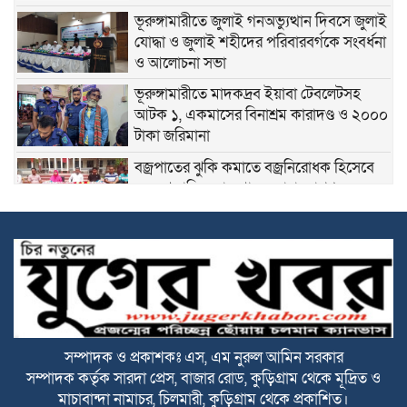
ভূরুঙ্গামারীতে জুলাই গনঅভ্যুত্থান দিবসে জুলাই
যোদ্ধা ও জুলাই শহীদের পরিবারবর্গকে সংবর্ধনা
ও আলোচনা সভা
ভূরুঙ্গামারীতে মাদকদ্রব ইয়াবা টেবলেটসহ
আটক ১, একমাসের বিনাশ্রম কারাদণ্ড ও ২০০০
টাকা জরিমানা
বজ্রপাতের ঝুকি কমাতে বজ্রনিরোধক হিসেবে
দেড় শতাধিক তাল গাছের চারা রোপণ
২০ আগস্ট রাষ্ট্রপতি নির্বাচন
ফ্যাসিবাদবিরোধী আন্দোলনে হত্যাকাণ্ডের বিচার
হবে স্বচ্ছ ও নিরপেক্ষ: প্রধানমন্ত্রী
সম্পাদক ও প্রকাশকঃ এস, এম নুরুল আমিন সরকার
সম্পাদক কর্তৃক সারদা প্রেস, বাজার রোড, কুড়িগ্রাম থেকে মূদ্রিত ও
রাজারহাটে শহীদ রাজিবের কবরে শুদ্ধা নিবেদন
মাচাবান্দা নামাচর, চিলমারী, কুড়িগ্রাম থেকে প্রকাশিত।