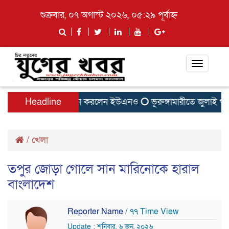
শুক্রবার, ০৭ অগাস্ট ২০২৬, ০৫:২৯ পূর্বাহ্ন
Toggle
navigati
াতিলের বাসা উদ্বোধন করলেন ইউএনও
Headline
ভূরুঙ্গামারীতে জুলাই গনঅভ্য
/
খেলা
তপুর জোড়া গোলে সান মারিনোকে হারাল
বাংলাদেশ
Reporter Name
/ ৭৭ Time View
Update : শনিবার, ৬ জুন, ২০২৬