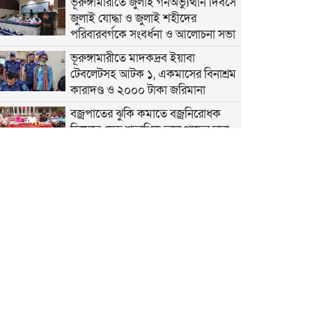
ভূরুঙ্গামারীতে জুলাই গনঅভ্যুত্থান দিবসে
জুলাই যোদ্ধা ও জুলাই শহীদের
পরিবারবর্গকে সংবর্ধনা ও আলোচনা সভা
ভূরুঙ্গামারীতে মাদকদ্রব ইয়াবা
টেবলেটসহ আটক ১, একমাসের বিনাশ্রম
কারাদণ্ড ও ২০০০ টাকা জরিমানা
বজ্রপাতের ঝুকি কমাতে বজ্রনিরোধক
হিসেবে দেড় শতাধিক তাল গাছের চারা
রোপণ
২০ আগস্ট রাষ্ট্রপতি নির্বাচন
ফ্যাসিবাদবিরোধী আন্দোলনে
হত্যাকাণ্ডের বিচার হবে স্বচ্ছ ও নিরপেক্ষ:
প্রধানমন্ত্রী
রাজারহাটে শহীদ রাজিবের কবরে শুদ্ধা
নিবেদন করলেন উপজেলা প্রশাসন