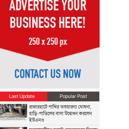
Last Update
Popular Post
রাজারহাটে পাখির অভয়ারণ্য ঘোষণা,
হাড়ি-পাতিলের বাসা উদ্বোধন করলেন
ইউএনও