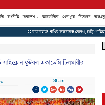
ীতি
অর্থনীতি
সারাদেশ
আন্তর্জাতিক
খেলাধুলা
বিনোদন
তথ্যপ্রযু
রাজারহাটে পাখির অভয়ারণ্য ঘোষণা, হাড়ি-পাতিলের ব
ন্ট সাইক্লোন ফুটবল একাডেমি চিলমারীর
Share
ew