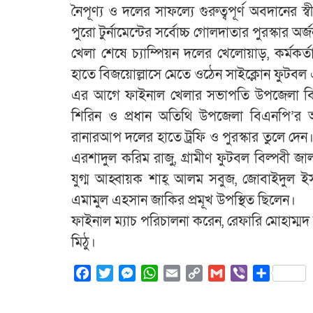
নৈপূণ্য ও দলের সাফল্যে গুরুত্বপূর্ণ অবদানের 
পুরো টুর্নামেন্টের সর্বোচ্চ গোলদাতার পুরস্কা
খেলা শেষে চ্যাম্পিয়ন দলের খেলোয়াড়, কর্মকর্ত
হাতে বিজয়োল্লাসে মেতে ওঠেন সাইক্লোন ফুটব
এর আগে ফাইনাল খেলার সভাপতি উপজেলা বিএ
শিরিন ও প্রধান অতিথি উপজেলা বিএনপি’র 
রানারআপ দলের হাতে ট্রফি ও পুরস্কার তুলে দেন।
এরশাদুল করিম রাজু, গ্রামীণ ফুটবল বিল্পবী 
যুগ্ম আহ্বায়ক শাহ্ আলম সবুজ, জোবাইদুল ইস
এমামুল এহসান জাকির প্রমূখ উপস্থিত ছিলেন।
ফাইনাল ম্যাচ পরিচালনা করেন, রেফারি মোহাম্
মিঠু।
Facebook
Twitter
Messenger
WhatsApp
Email
Copy
Gmail
Viber
Share
Link