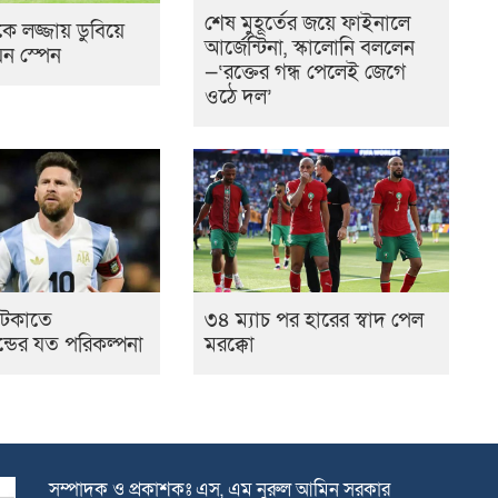
শেষ মুহূর্তের জয়ে ফাইনালে
াকে লজ্জায় ডুবিয়ে
আর্জেন্টিনা, স্কালোনি বললেন
িয়ন স্পেন
—‘রক্তের গন্ধ পেলেই জেগে
ওঠে দল’
টকাতে
৩৪ ম্যাচ পর হারের স্বাদ পেল
ন্ডের যত পরিকল্পনা
মরক্কো
সম্পাদক ও প্রকাশকঃ এস, এম নুরুল আমিন সরকার