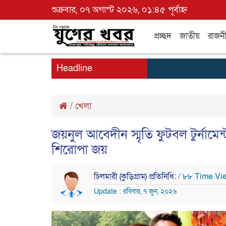
শুক্রবার, ০৭ অগাস্ট ২০২৬, ০১:৪৫ পূর্বাহ্ন
প্রচ্ছদ
জাতীয়
রাজন
Headline
/
খেলা
জয়নুল আবেদীন স্মৃতি ফুটবল টুর্নামে
শিরোপা জয়
চিলমারী (কুড়িগ্রাম) প্রতিনিধি:
/ ৮৮ Time Vi
Update : রবিবার, ৭ জুন, ২০২৬