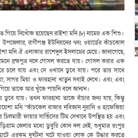
করতে গিয়ে নিখোঁজ হয়েছেন রাইশা মনি (৮) নামের এক শিশু।
উপজেলার, রাণীগঞ্জ ইউনিয়নের ৭নং ওয়ার্ডের কাঁচকোল
ইশা মনি ঐ এলাকার রাশেদুল ইসলামের মেয়ে। জানাগেছে,
নে ব্রহ্মপুত্র নদে গোসল করতে যায়। গোসল করার এক
দূরে চলে যায় এবং সে ওখানে ডুবে যায়। পরে তার সাথে
য়া, সাগর মিয়া ও ফারহানা খাতুন সবাই দেখে। এবং এবং
ু গিয়ে তাকে আর খুঁজে পায়নি বলে জানান।
ে ডুবে যায়। তখন ফারহানা তাকে বাঁচার জন্য যায়, কিন্তু
য়েশা মনি “কাঁচকেল বাজার নবিজান নুরানি ও হাফেজিয়া
ের চিলমারী ফায়ার সার্ভিসের টিম সেখানে উপস্থিত হয় এবং
রাম জেলার মধ্যে ডুবুরি কোন দল নেই, শুধুমাত্র রংপুর
টে এরকম দুর্ঘটনা ঘটে যাওয়া লোক কে উদ্ধার করতে