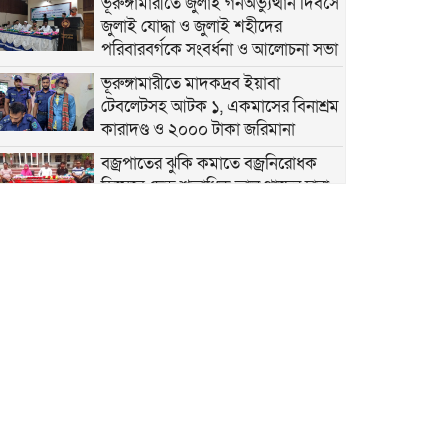
ভূরুঙ্গামারীতে জুলাই গনঅভ্যুত্থান দিবসে
জুলাই যোদ্ধা ও জুলাই শহীদের
পরিবারবর্গকে সংবর্ধনা ও আলোচনা সভা
ভূরুঙ্গামারীতে মাদকদ্রব ইয়াবা
টেবলেটসহ আটক ১, একমাসের বিনাশ্রম
কারাদণ্ড ও ২০০০ টাকা জরিমানা
বজ্রপাতের ঝুকি কমাতে বজ্রনিরোধক
হিসেবে দেড় শতাধিক তাল গাছের চারা
রোপণ
২০ আগস্ট রাষ্ট্রপতি নির্বাচন
ফ্যাসিবাদবিরোধী আন্দোলনে
হত্যাকাণ্ডের বিচার হবে স্বচ্ছ ও নিরপেক্ষ:
প্রধানমন্ত্রী
রাজারহাটে শহীদ রাজিবের কবরে শুদ্ধা
নিবেদন করলেন উপজেলা প্রশাসন