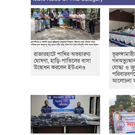
রাজারহাটে পাখির অভয়ারণ্য
ভূরুঙ্গামার
ঘোষণা, হাড়ি-পাতিলের বাসা
গনঅভ্যুত্থ
উদ্বোধন করলেন ইউএনও
যোদ্ধা ও 
পরিবারবর্গ
আলোচনা 