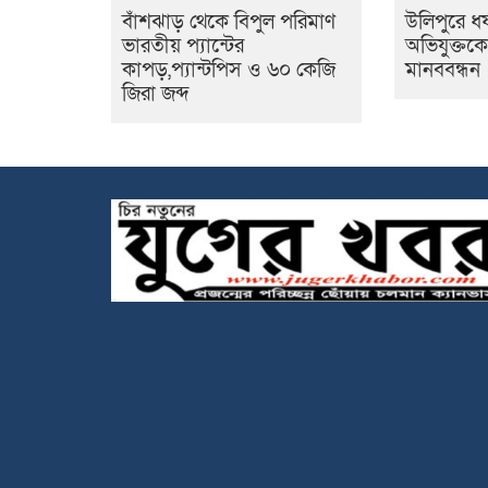
বাঁশঝাড় থেকে বিপুল পরিমাণ
উলিপুরে ধ
ভারতীয় প্যান্টের
অভিযুক্তকে
কাপড়,প্যান্টপিস ও ৬০ কেজি
মানববন্ধন
জিরা জব্দ