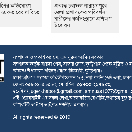
র্ষণের অভিযোগে
প্রত্যন্ত চরাঞ্চল নারায়নপুরে
 গ্রেফতারের দাবিতে
জেলা প্রশাসকের পরিদর্শন:
নারীদের কর্মসংস্থানে প্রশিক্ষণ
উদ্বোধন
সম্পাদক ও প্রকাশকঃ এস, এম নুরুল আমিন সরকার
সম্পাদক কর্তৃক সারদা প্রেস, বাজার রোড, কুড়িগ্রাম থেকে মূদ্রিত ও ম
অফিসঃ উপজেলা পরিষদ মোড়, চিলমারী, কুড়িগ্রাম।
ঢাকা অফিসঃ শ্যাডো কমিউনিকেশন, ৮৫, নয়া পল্টন (৬ষ্ঠ তলা), ঢা
ফোনঃ ০৫৮২৪-৫৬০৬২, মোবাইল: ০১৭৩৩-২৯৭৯৪৩,
ইমেইলঃ
jugerkhabor@gmail.com
,
smnuas1977@gmail.
এই ওয়েবসাইট এর সকল লেখা,আলোকচিত্র,রেখাচিত্র,তথ্যচিত্র যুগের
কপিরাইট আইনে আইনত দন্ডনীয় অপরাধ।
All rights reserved © 2019