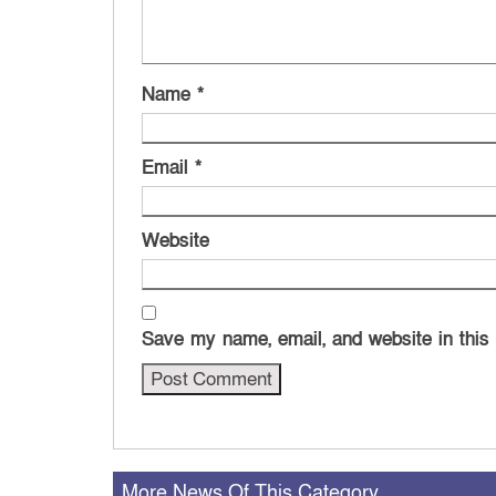
Name
*
Email
*
Website
Save my name, email, and website in this
More News Of This Category