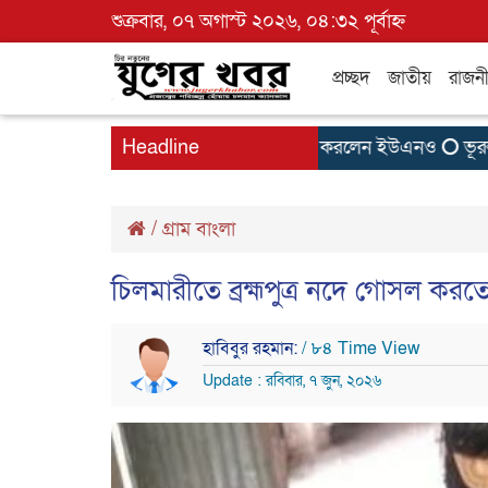
শুক্রবার, ০৭ অগাস্ট ২০২৬, ০৪:৩২ পূর্বাহ্ন
প্রচ্ছদ
জাতীয়
রাজন
ণ্য ঘোষণা, হাড়ি-পাতিলের বাসা উদ্বোধন করলেন ইউএনও
Headline
ভূরুঙ্গাম
/
গ্রাম বাংলা
চিলমারীতে ব্রহ্মপুত্র নদে গোসল করত
হাবিবুর রহমান:
/ ৮৪ Time View
Update : রবিবার, ৭ জুন, ২০২৬