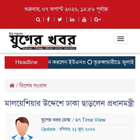
শুক্রবার, ০৭ অগাস্ট ২০২৬, ১২:৫৬ পূর্বাহ্ন
Toggle
navigati
পাতিলের বাসা উদ্বোধন করলেন ইউএনও
Headline
ভূরুঙ্গামারীতে জুলাই গনঅভ্
/
বিশেষ সংবাদ
মালয়েশিয়ার উদ্দেশে ঢাকা ছাড়লেন প্রধানমন্ত্রী
যুগের খবর ডেস্ক:
/ ৯৭ Time View
Update : রবিবার, ২১ জুন, ২০২৬