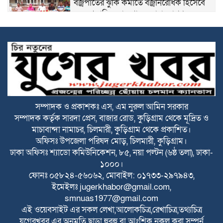
বজ্রপাতের ঝুকি কমাতে বজ্রনিরোধক হিসেবে
দেড় শতাধিক তাল গাছের চারা রোপণ
২০ আগস্ট রাষ্ট্রপতি নির্বাচন
ফ্যাসিবাদবিরোধী আন্দোলনে হত্যাকাণ্ডের বিচার
হবে স্বচ্ছ ও নিরপেক্ষ: প্রধানমন্ত্রী
সম্পাদক ও প্রকাশকঃ এস, এম নুরুল আমিন সরকার
সম্পাদক কর্তৃক সারদা প্রেস, বাজার রোড, কুড়িগ্রাম থেকে মূদ্রিত ও
রাজারহাটে শহীদ রাজিবের কবরে শুদ্ধা নিবেদন
মাচাবান্দা নামাচর, চিলমারী, কুড়িগ্রাম থেকে প্রকাশিত।
করলেন উপজেলা প্রশাসন
অফিসঃ উপজেলা পরিষদ মোড়, চিলমারী, কুড়িগ্রাম।
ঢাকা অফিসঃ শ্যাডো কমিউনিকেশন, ৮৫, নয়া পল্টন (৬ষ্ঠ তলা), ঢাকা-
বাঁশঝাড় থেকে বিপুল পরিমাণ ভারতীয় প্যান্টের
১০০০।
কাপড়,প্যান্টপিস ও ৬০ কেজি জিরা জব্দ
ফোনঃ ০৫৮২৪-৫৬০৬২, মোবাইল: ০১৭৩৩-২৯৭৯৪৩,
ইমেইলঃ
jugerkhabor@gmail.com
,
smnuas1977@gmail.com
বাংলাদেশে বিনিয়োগ এবং আরও দক্ষ কর্মী
এই ওয়েবসাইট এর সকল লেখা,আলোকচিত্র,রেখাচিত্র,তথ্যচিত্র
নিতে আগ্রহী সৌদি আরব : পররাষ্ট্র প্রতিমন্ত্রী
যুগেরখবর এর অনুমতি ছাড়া হুবহু বা আংশিক নকল করা সম্পূর্ন