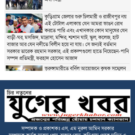
কুড়িগ্রাম জেলার শুরু চিলমারী ও রাজীবপুর নয়
এই টোটাল এলাকায় যেন আমরা ভাঙন রোধ
করতে পারি এবং এখানকার কোন মানুষের যেন
বাড়ী-ঘর, মসজিদ, মাদ্রাসা, মন্দির, শ্মশান ঘাট, স্কুল, কলেজ, হাট
বাজার আর যেন নদীতে বিলীন হয়ে না যায়। সে জন্যই বর্তমান
সরকার তারেক রহমান সরকার, এই প্রকল্পগুলো হাতে নিয়েছেন-পানি
সম্পদ প্রতিমন্ত্রী, ফরহাদ হোসেন আজাদ
ভূরুঙ্গামারীতে বর্নিল আয়োজনে কৃষক সম্মেলন
অনুষ্ঠিত
সকালে দুই জেলায় সড়ক দুর্ঘটনা, নিহত ১৬
বিটিভির মহাপরিচালক হলেন কাজী জেসিন
সম্পাদক ও প্রকাশকঃ এস, এম নুরুল আমিন সরকার