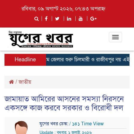
রবিবার, ০৯ অগাস্ট ২০২৬, ০৭:৪৩ অপরাহ্ন
Toggle
navigati
নমন্ত্রী
Headline
কুড়িগ্রাম জেলার শুরু চিলমারী ও রাজীবপুর নয় এই টোটাল এ
/
জাতীয়
জামায়াত আমিরের আসনের সমস্যা নিরসনে
একসঙ্গে কাজ করবে সরকার ও বিরোধী দল
যুগের খবর ডেস্ক:
/ ১৪১ Time View
Update : বুধবার, ১ জুলাই, ২০২৬