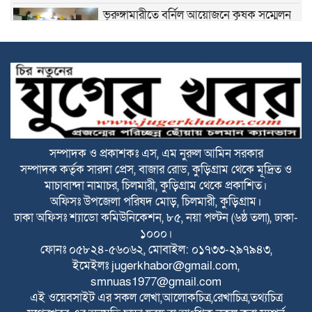
ভূরুঙ্গামারীতে বর্নিল আয়োজনে কৃষক সম্মেলন
অনুষ্ঠিত
সকালে দুই জেলায় সড়ক দুর্ঘটনা, নিহত ১৬
বিটিভির মহাপরিচালক হলেন কাজী জেসিন
সম্পাদক ও প্রকাশকঃ এস, এম নুরুল আমিন সরকার
সম্পাদক কর্তৃক সারদা প্রেস, বাজার রোড, কুড়িগ্রাম থেকে মূদ্রিত ও
রাজারহাটে পাখির অভয়ারণ্য ঘোষণা, হাড়ি-
মাচাবান্দা নামাচর, চিলমারী, কুড়িগ্রাম থেকে প্রকাশিত।
পাতিলের বাসা উদ্বোধন করলেন ইউএনও
অফিসঃ উপজেলা পরিষদ মোড়, চিলমারী, কুড়িগ্রাম।
ঢাকা অফিসঃ শ্যাডো কমিউনিকেশন, ৮৫, নয়া পল্টন (৬ষ্ঠ তলা), ঢাকা-
১০০০।
ভূরুঙ্গামারীতে জুলাই গনঅভ্যুত্থান দিবসে জুলাই
ফোনঃ ০৫৮২৪-৫৬০৬২, মোবাইল: ০১৭৩৩-২৯৭৯৪৩,
যোদ্ধা ও জুলাই শহীদের পরিবারবর্গকে সংবর্ধনা
ইমেইলঃ
jugerkhabor@gmail.com
,
ও আলোচনা সভা
smnuas1977@gmail.com
ভূরুঙ্গামারীতে মাদকদ্রব ইয়াবা টেবলেটসহ
এই ওয়েবসাইট এর সকল লেখা,আলোকচিত্র,রেখাচিত্র,তথ্যচিত্র