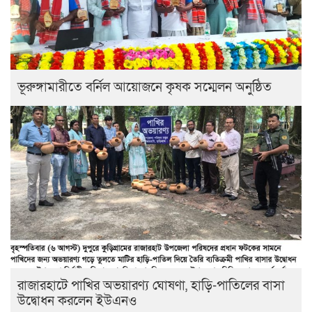
ভূরুঙ্গামারীতে বর্নিল আয়োজনে কৃষক সম্মেলন অনুষ্ঠিত
রাজারহাটে পাখির অভয়ারণ্য ঘোষণা, হাড়ি-পাতিলের বাসা
উদ্বোধন করলেন ইউএনও