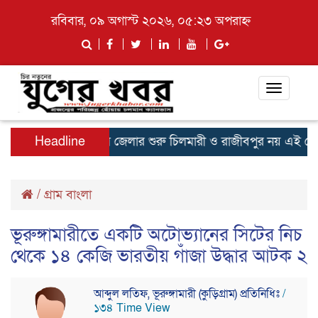
রবিবার, ০৯ অগাস্ট ২০২৬, ০৫:২৩ অপরাহ্ন
Toggle
navigati
মন্ত্রী
Headline
কুড়িগ্রাম জেলার শুরু চিলমারী ও রাজীবপুর নয় এই টোটাল এ
/
গ্রাম বাংলা
ভূরুঙ্গামারীতে একটি অটোভ্যানের সিটের নিচ
থেকে ১৪ কেজি ভারতীয় গাঁজা উদ্ধার আটক ২
আব্দুল লতিফ, ভূরুঙ্গামারী (কুড়িগ্রাম) প্রতিনিধিঃ
/
১৩৪ Time View