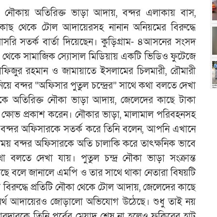
য নৌকায় অতিরিক্ত ভাড়া আদায়, বন্দর এলাকায় বাস,
াছ থেকে টোল আদায়েরসহ নানান অনিয়মের বিরুদ্ধে
রি সতর্ক বার্তা দিয়েছেন। কুড়িগ্রাম- ৪আসনের সংসদ
র থেকে সামাজিক স্যোসাল মিডিয়ায় একটি ভিডিও ফুটেজে
াফিজুর রহমান ও জামায়াতে ইসলামের চিলমারী, রৌমারী
য়ে বন্দর “অফিসার পুতুল চন্দ্রের” সাথে কথা বলতে দেখা
েকে অতিরিক্ত নৌকা ভাড়া আদায়, জেলেদের কাছে টাকা
 ক্ষোভ প্রকাশ করেন। নৌকার ভাড়া, মালামাল পরিবহনসহ
য় বন্দর অফিসারকে সতর্ক করে তিনি বলেন, আপনি এখানে
ময় বন্দর অফিসারকে অতি চালাকি করে তাৎক্ষনিক ভাবে
বলতে দেখা যায়। পুতুল চন্দ্র নৌকা ভাড়া সংক্রান্ত
ছে বলে জানালে এমপি ও তার সাথে থাকা নেতারা বিষয়টি
রের বিরুদ্ধে প্রতিটি নৌকা থেকে টোল আদায়, জেলেদের কাছে
 অর্থ আদায়েরও জোড়ালো অভিযোগ উঠেছে। শুধু তাই নয়
রদারকে তিনি পূর্বের মেয়াদ শেষ না হলেও ফকিরের হাট