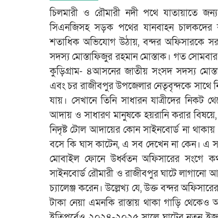
চিলমারী ও রৌমারী নদী পথে যাতায়াতে জন্
সিএনজিসহ সড়ক পথের যানবাহন চালকদের ক
শতাধিক অভিযোগ উঠায়, বন্দর অফিসারকে সরাস
সদস্য মোস্তাফিজুর রহমান মোস্তাক। গত সোমবা
কুড়িগ্রাম- ৪আসনের জাতীয় সংসদ সদস্য মোস্ত
এবং চর রাজীবপুর উপজেলার নেতৃবৃন্দকে সাথে নি
যায়। সেখানে তিনি সাধারন যাত্রীদের নিকট থ
আদায় ও সাধারণ মানুষকে হয়রানি করার বিষয়ে,
নিদৃষ্ট টোল আদায়ের কোন সাইনবোর্ড না থাকা
বসে কি ঘাস কাটেন, এ সব দেখেন না কেন। এ স
মোবাইল ফোনে উর্ধ্বতন অফিসারের সংগে কথা 
সাইনবোর্ড রৌমারী ও রাজীবপুর ঘাটে লাগানো আ
চ্যালেঞ্জ করেন। উল্লেখ্য যে, উক্ত বন্দর অফিসা
টাকা নেয়া এমনকি রাস্তায় থাকা গাড়ি থেকেও
ইতিপূর্বেও ২০২৪-২০২৫ সালে ঘাটের নতুন ইজা