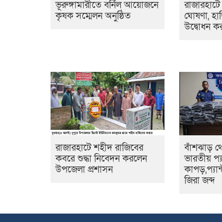
ভূরুঙ্গামারীতে বর্নিল আয়োজনে
রাজারহাটে
কৃষক সম্মেলন অনুষ্ঠিত
ঘোষণা, হা
উদ্বোধন 
রাজারহাটে শহীদ রাজিবের
বাঁশঝাড় থ
কবরে শুদ্ধা নিবেদন করলেন
ভারতীয় প্য
উপজেলা প্রশাসন
কাপড়,প্যা
জিরা জব্দ