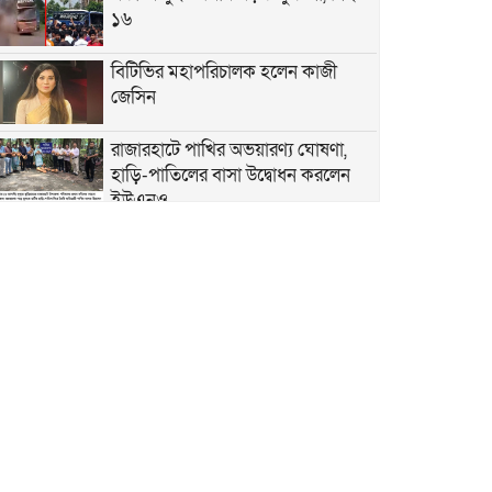
১৬
বিটিভির মহাপরিচালক হলেন কাজী
জেসিন
রাজারহাটে পাখির অভয়ারণ্য ঘোষণা,
হাড়ি-পাতিলের বাসা উদ্বোধন করলেন
ইউএনও
ভূরুঙ্গামারীতে জুলাই গনঅভ্যুত্থান দিবসে
জুলাই যোদ্ধা ও জুলাই শহীদের
পরিবারবর্গকে সংবর্ধনা ও আলোচনা সভা
ভূরুঙ্গামারীতে মাদকদ্রব ইয়াবা
টেবলেটসহ আটক ১, একমাসের বিনাশ্রম
কারাদণ্ড ও ২০০০ টাকা জরিমানা
বজ্রপাতের ঝুকি কমাতে বজ্রনিরোধক
হিসেবে দেড় শতাধিক তাল গাছের চারা
রোপণ