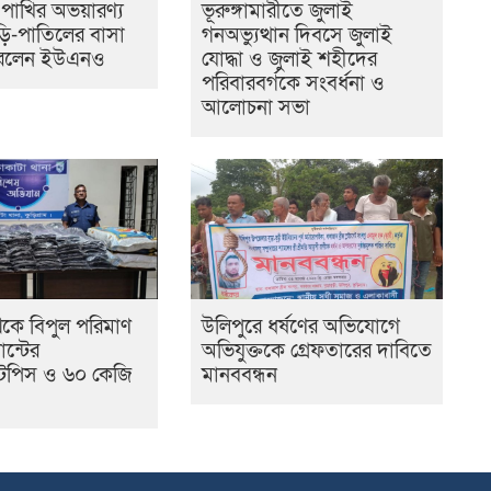
 পাখির অভয়ারণ্য
ভূরুঙ্গামারীতে জুলাই
ড়ি-পাতিলের বাসা
গনঅভ্যুত্থান দিবসে জুলাই
করলেন ইউএনও
যোদ্ধা ও জুলাই শহীদের
পরিবারবর্গকে সংবর্ধনা ও
আলোচনা সভা
েকে বিপুল পরিমাণ
উলিপুরে ধর্ষণের অভিযোগে
ান্টের
অভিযুক্তকে গ্রেফতারের দাবিতে
ন্টপিস ও ৬০ কেজি
মানববন্ধন