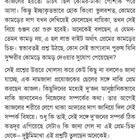
কাজলের হয়তো উচিৎ ছিল কোমর-ঢাকা পোশাক পরে
আসা। কিন্তু ইচ্ছাকৃতভাবে হোক কিংবা ভুলবশত, কোমরে
কামড়ের দাগ যখন দেখিয়েই ফেলেছেন নায়িকা, তখন সেই
নিয়ে গুঞ্জন তো শুরু হবেই। অনেকেই বলছেন, এ যেমন-
তেমন কামড় নয়, এ হল লাভ বাইট অর্থাৎ প্রেমের কামড়ের
চিহ্ন। স্বভাবতই প্রশ্ন উঠছে, কোন সেই ভাগ্যবান পুরুষ যিনি
সুন্দরীর কোমড়ে কামড় দেওয়ার সুযোগ পেয়েছেন?
সেই প্রশ্নের উত্তরে খোলসা করে কেউ কিছু না বললেও জানা
যাচ্ছে, এক নামজাদা প্রযোজকের ছেলের সঙ্গে নাকি প্রেম
করছেন কাজল। কিছুদিনের মধ্যেই দু’জন আনুষ্ঠানিকভাবে
নাকি জানাবেনও নিজেদের সম্পর্কের কথা। তার আগেই
কাজলের শরীরে লেগে থাকা আদরের দাগ জানিয়ে দিল সেই
সম্পর্ক বিষয়ে। শুধু কি তাই, সেই সঙ্গে দু’জনের সম্পর্ক ঠিক
কতদূর এগিয়েছে সেটাও কি জানা গেল না এই প্রেম-চিহ্ন
থেকে— দুষ্টুমিমাখা এই প্রশ্নটি তুলছেন অনেকেই।