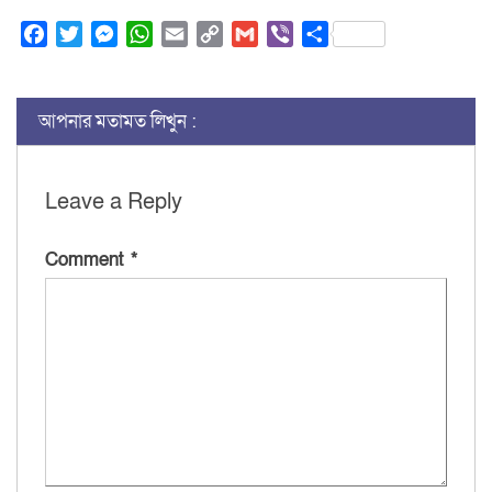
Facebook
Twitter
Messenger
WhatsApp
Email
Copy
Gmail
Viber
Share
Link
আপনার মতামত লিখুন :
Leave a Reply
Comment
*