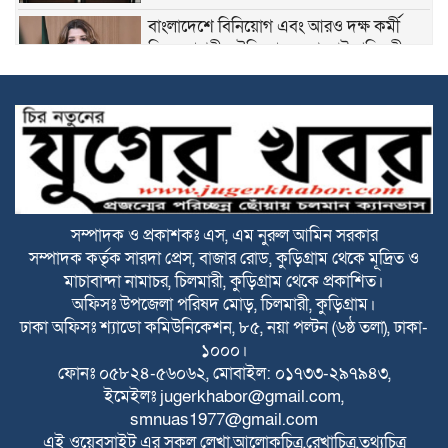
বাংলাদেশে বিনিয়োগ এবং আরও দক্ষ কর্মী
নিতে আগ্রহী সৌদি আরব : পররাষ্ট্র প্রতিমন্ত্রী
ঐতিহাসিক জুলাই গণঅভ্যুত্থান দিবস আজ
জুলাই গণঅভ্যুত্থান স্মৃতি জাদুঘর উদ্বোধন
করলেন প্রধানমন্ত্রী
সম্পাদক ও প্রকাশকঃ এস, এম নুরুল আমিন সরকার
সম্পাদক কর্তৃক সারদা প্রেস, বাজার রোড, কুড়িগ্রাম থেকে মূদ্রিত ও
উলিপুরে ধর্ষণের অভিযোগে অভিযুক্তকে
মাচাবান্দা নামাচর, চিলমারী, কুড়িগ্রাম থেকে প্রকাশিত।
গ্রেফতারের দাবিতে মানববন্ধন
অফিসঃ উপজেলা পরিষদ মোড়, চিলমারী, কুড়িগ্রাম।
ঢাকা অফিসঃ শ্যাডো কমিউনিকেশন, ৮৫, নয়া পল্টন (৬ষ্ঠ তলা), ঢাকা-
রাজারহাটে ৩ সপ্তাহ ধরে বন্ধ মিড ডে মিলের
১০০০।
বিস্কুট বিতরণ
ফোনঃ ০৫৮২৪-৫৬০৬২, মোবাইল: ০১৭৩৩-২৯৭৯৪৩,
ইমেইলঃ
jugerkhabor@gmail.com
,
smnuas1977@gmail.com
প্রত্যন্ত চরাঞ্চল নারায়নপুরে জেলা প্রশাসকের
এই ওয়েবসাইট এর সকল লেখা,আলোকচিত্র,রেখাচিত্র,তথ্যচিত্র