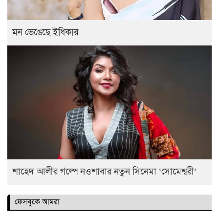
মন ভেঙেছে ইধিকার
শাহেদ আলীর গল্পে নওশাবার নতুন সিনেমা ‘সোমেশ্বরী’
ফেসবুকে আমরা