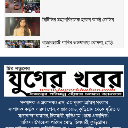
বিটিভির মহাপরিচালক হলেন কাজী জেসিন
রাজারহাটে পাখির অভয়ারণ্য ঘোষণা, হাড়ি-
পাতিলের বাসা উদ্বোধন করলেন ইউএনও
ভূরুঙ্গামারীতে জুলাই গনঅভ্যুত্থান দিবসে জুলাই
যোদ্ধা ও জুলাই শহীদের পরিবারবর্গকে সংবর্ধনা
ও আলোচনা সভা
ভূরুঙ্গামারীতে মাদকদ্রব ইয়াবা টেবলেটসহ
আটক ১, একমাসের বিনাশ্রম কারাদণ্ড ও ২০০০
টাকা জরিমানা
সম্পাদক ও প্রকাশকঃ এস, এম নুরুল আমিন সরকার
সম্পাদক কর্তৃক সারদা প্রেস, বাজার রোড, কুড়িগ্রাম থেকে মূদ্রিত ও
বজ্রপাতের ঝুকি কমাতে বজ্রনিরোধক হিসেবে
মাচাবান্দা নামাচর, চিলমারী, কুড়িগ্রাম থেকে প্রকাশিত।
দেড় শতাধিক তাল গাছের চারা রোপণ
অফিসঃ উপজেলা পরিষদ মোড়, চিলমারী, কুড়িগ্রাম।