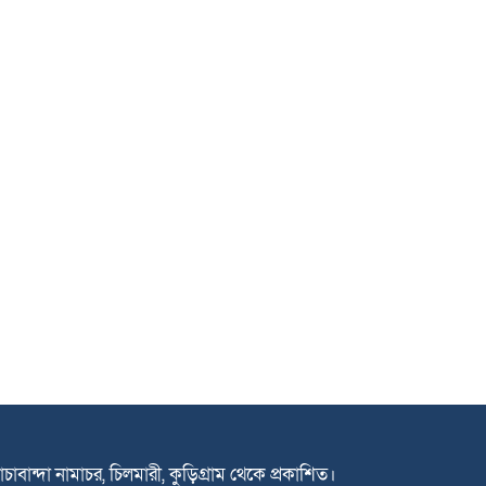
াচাবান্দা নামাচর, চিলমারী, কুড়িগ্রাম থেকে প্রকাশিত।