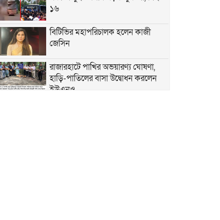
১৬
বিটিভির মহাপরিচালক হলেন কাজী
জেসিন
রাজারহাটে পাখির অভয়ারণ্য ঘোষণা,
হাড়ি-পাতিলের বাসা উদ্বোধন করলেন
ইউএনও
ভূরুঙ্গামারীতে জুলাই গনঅভ্যুত্থান দিবসে
জুলাই যোদ্ধা ও জুলাই শহীদের
পরিবারবর্গকে সংবর্ধনা ও আলোচনা সভা
ভূরুঙ্গামারীতে মাদকদ্রব ইয়াবা
টেবলেটসহ আটক ১, একমাসের বিনাশ্রম
কারাদণ্ড ও ২০০০ টাকা জরিমানা
বজ্রপাতের ঝুকি কমাতে বজ্রনিরোধক
হিসেবে দেড় শতাধিক তাল গাছের চারা
রোপণ