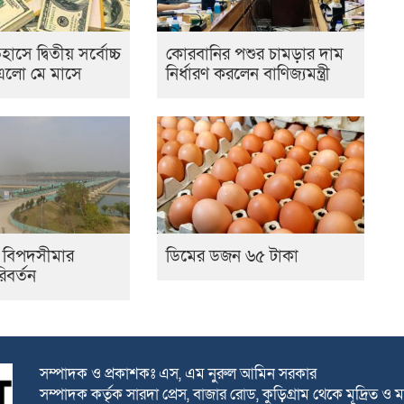
সে দ্বিতীয় সর্বোচ্চ
কোরবানির পশুর চামড়ার দাম
স এলো মে মাসে
নির্ধারণ করলেন বাণিজ্যমন্ত্রী
র বিপদসীমার
ডিমের ডজন ৬৫ টাকা
িবর্তন
সম্পাদক ও প্রকাশকঃ এস, এম নুরুল আমিন সরকার
সম্পাদক কর্তৃক সারদা প্রেস, বাজার রোড, কুড়িগ্রাম থেকে মূদ্রিত ও ম