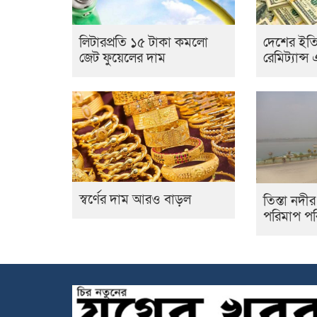
লিটারপ্রতি ১৫ টাকা কমলো
দেশের ইতিহা
জেট ফুয়েলের দাম
রেমিট্যান্
স্বর্ণের দাম আরও বাড়ল
তিস্তা নদী
পরিমাপ পর