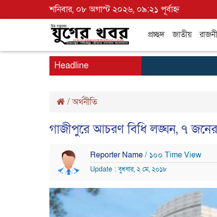
শনিবার, ০৮ অগাস্ট ২০২৬, ০৯:২১ পূর্বাহ্ন
প্রচ্ছদ
জাতীয়
রাজন
Headline
/
অর্থনীতি
গাজীপুরে আচরণ বিধি লঙ্ঘন, ৭ জনের
Reporter Name
/ ১০০ Time View
Update : বুধবার, ২ মে, ২০১৮