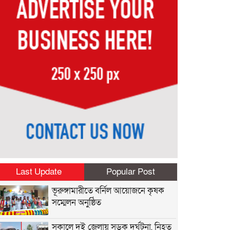
Last Update
Popular Post
ভূরুঙ্গামারীতে বর্নিল আয়োজনে কৃষক
সম্মেলন অনুষ্ঠিত
সকালে দুই জেলায় সড়ক দুর্ঘটনা, নিহত