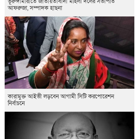
ভূরুঙ্গামারীতে জাতীয়তাবাদী মহিলা দলের সভাপতি
আফরুজা, সম্পাদক হাছনা
কারামুক্ত আইভী লড়বেন আগামী সিটি করপোরেশন
নির্বাচনে