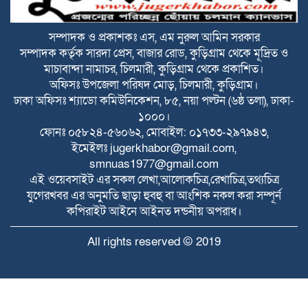
বিটিভির মহাপরিচালক হলেন কাজী জেসিন
সম্পাদক ও প্রকাশকঃ এস, এম নুরুল আমিন সরকার
সম্পাদক কর্তৃক সারদা প্রেস, বাজার রোড, কুড়িগ্রাম থেকে মূদ্রিত ও
রাজারহাটে পাখির অভয়ারণ্য ঘোষণা, হাড়ি-
মাচাবান্দা নামাচর, চিলমারী, কুড়িগ্রাম থেকে প্রকাশিত।
পাতিলের বাসা উদ্বোধন করলেন ইউএনও
অফিসঃ উপজেলা পরিষদ মোড়, চিলমারী, কুড়িগ্রাম।
ঢাকা অফিসঃ শ্যাডো কমিউনিকেশন, ৮৫, নয়া পল্টন (৬ষ্ঠ তলা), ঢাকা-
১০০০।
ভূরুঙ্গামারীতে জুলাই গনঅভ্যুত্থান দিবসে জুলাই
ফোনঃ ০৫৮২৪-৫৬০৬২, মোবাইল: ০১৭৩৩-২৯৭৯৪৩,
যোদ্ধা ও জুলাই শহীদের পরিবারবর্গকে সংবর্ধনা
ইমেইলঃ
jugerkhabor@gmail.com
,
ও আলোচনা সভা
smnuas1977@gmail.com
ভূরুঙ্গামারীতে মাদকদ্রব ইয়াবা টেবলেটসহ
এই ওয়েবসাইট এর সকল লেখা,আলোকচিত্র,রেখাচিত্র,তথ্যচিত্র
আটক ১, একমাসের বিনাশ্রম কারাদণ্ড ও ২০০০
যুগেরখবর এর অনুমতি ছাড়া হুবহু বা আংশিক নকল করা সম্পূর্ন
টাকা জরিমানা
কপিরাইট আইনে আইনত দন্ডনীয় অপরাধ।
বজ্রপাতের ঝুকি কমাতে বজ্রনিরোধক হিসেবে
All rights reserved © 2019
দেড় শতাধিক তাল গাছের চারা রোপণ
২০ আগস্ট রাষ্ট্রপতি নির্বাচন
Developed by
Raytahost