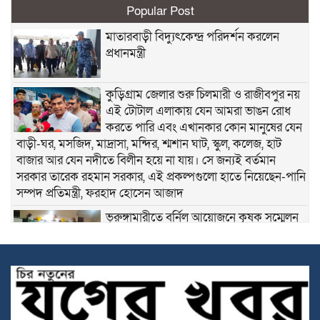
Popular Post
মাতারবাড়ী বিদ্যুৎকেন্দ্র পরিদর্শন করলেন
প্রধানমন্ত্রী
কুড়িগ্রাম জেলার শুরু চিলমারী ও রাজীবপুর নয়
এই টোটাল এলাকায় যেন আমরা ভাঙন রোধ
করতে পারি এবং এখানকার কোন মানুষের যেন
বাড়ী-ঘর, মসজিদ, মাদ্রাসা, মন্দির, শ্মশান ঘাট, স্কুল, কলেজ, হাট
বাজার আর যেন নদীতে বিলীন হয়ে না যায়। সে জন্যই বর্তমান
সরকার তারেক রহমান সরকার, এই প্রকল্পগুলো হাতে নিয়েছেন-পানি
সম্পদ প্রতিমন্ত্রী, ফরহাদ হোসেন আজাদ
ভূরুঙ্গামারীতে বর্নিল আয়োজনে কৃষক সম্মেলন
অনুষ্ঠিত
সকালে দুই জেলায় সড়ক দুর্ঘটনা, নিহত ১৬