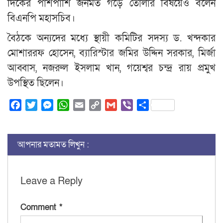
দিকের পাশপাশি জনমত গড়ে তোলার বিষয়েও বলেন
বিএনপি মহাসচিব।
বৈঠকে অন্যদের মধ্যে স্থায়ী কমিটির সদস্য ড. খন্দকার
মোশাররফ হোসেন, ব্যারিস্টার জমির উদ্দিন সরকার, মির্জা
আব্বাস, নজরুল ইসলাম খান, গয়েশ্বর চন্দ্র রায় প্রমুখ
উপস্থিত ছিলেন।
Facebook
Twitter
Messenger
WhatsApp
Email
Copy
Gmail
Viber
Share
Link
আপনার মতামত লিখুন :
Leave a Reply
Comment
*