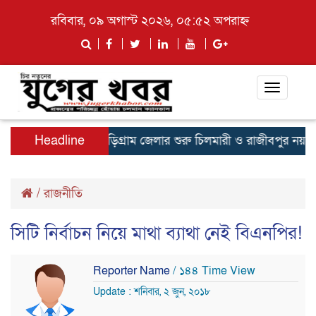
রবিবার, ০৯ অগাস্ট ২০২৬, ০৫:৫২ অপরাহ্ন
Toggle
navigati
 প্রধানমন্ত্রী
Headline
কুড়িগ্রাম জেলার শুরু চিলমারী ও রাজীবপুর নয় এই ট
/
রাজনীতি
সিটি নির্বাচন নিয়ে মাথা ব্যাথা নেই বিএনপির!
Reporter Name
/ ১৪৪ Time View
Update : শনিবার, ২ জুন, ২০১৮