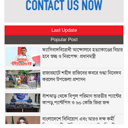
Last Update
Popular Post
ফ্যাসিবাদবিরোধী আন্দোলনে হত্যাকাণ্ডের বিচার
হবে স্বচ্ছ ও নিরপেক্ষ: প্রধানমন্ত্রী
রাজারহাটে শহীদ রাজিবের কবরে শুদ্ধা নিবেদন
করলেন উপজেলা প্রশাসন
বাঁশঝাড় থেকে বিপুল পরিমাণ ভারতীয় প্যান্টের
কাপড়,প্যান্টপিস ও ৬০ কেজি জিরা জব্দ
বাংলাদেশে বিনিয়োগ এবং আরও দক্ষ কর্মী
নিতে আগ্রহী সৌদি আরব : পররাষ্ট্র প্রতিমন্ত্রী