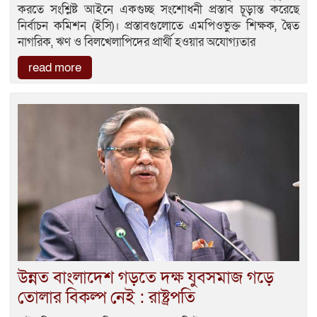
করতে সংশ্লিষ্ট আইনে একগুচ্ছ সংশোধনী প্রস্তাব চূড়ান্ত করেছে
নির্বাচন কমিশন (ইসি)। প্রস্তাবগুলোতে এমপিওভুক্ত শিক্ষক, দ্বৈত
নাগরিক, ঋণ ও বিলখেলাপিদের প্রার্থী হওয়ার অযোগ্যতার
read more
উন্নত বাংলাদেশ গড়তে দক্ষ যুবসমাজ গড়ে
তোলার বিকল্প নেই : রাষ্ট্রপতি