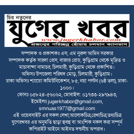
ঐতিহাসিক জুলাই গণঅভ্যুত্থান দিবস আজ
জুলাই গণঅভ্যুত্থান স্মৃতি জাদুঘর উদ্বোধন
করলেন প্রধানমন্ত্রী
সম্পাদক ও প্রকাশকঃ এস, এম নুরুল আমিন সরকার
সম্পাদক কর্তৃক সারদা প্রেস, বাজার রোড, কুড়িগ্রাম থেকে মূদ্রিত ও
উলিপুরে ধর্ষণের অভিযোগে অভিযুক্তকে
মাচাবান্দা নামাচর, চিলমারী, কুড়িগ্রাম থেকে প্রকাশিত।
গ্রেফতারের দাবিতে মানববন্ধন
অফিসঃ উপজেলা পরিষদ মোড়, চিলমারী, কুড়িগ্রাম।
ঢাকা অফিসঃ শ্যাডো কমিউনিকেশন, ৮৫, নয়া পল্টন (৬ষ্ঠ তলা), ঢাকা-
রাজারহাটে ৩ সপ্তাহ ধরে বন্ধ মিড ডে মিলের
১০০০।
বিস্কুট বিতরণ
ফোনঃ ০৫৮২৪-৫৬০৬২, মোবাইল: ০১৭৩৩-২৯৭৯৪৩,
ইমেইলঃ
jugerkhabor@gmail.com
,
smnuas1977@gmail.com
প্রত্যন্ত চরাঞ্চল নারায়নপুরে জেলা প্রশাসকের
এই ওয়েবসাইট এর সকল লেখা,আলোকচিত্র,রেখাচিত্র,তথ্যচিত্র
পরিদর্শন: নারীদের কর্মসংস্থানে প্রশিক্ষণ
যুগেরখবর এর অনুমতি ছাড়া হুবহু বা আংশিক নকল করা সম্পূর্ন
উদ্বোধন
কপিরাইট আইনে আইনত দন্ডনীয় অপরাধ।