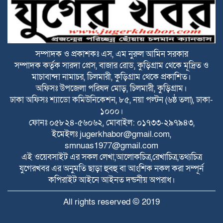
বিটিভির মহাপরিচালক হলেন কাজী জেসিন
সম্পাদক ও প্রকাশকঃ এস, এম নুরুল আমিন সরকার
সম্পাদক কর্তৃক সারদা প্রেস, বাজার রোড, কুড়িগ্রাম থেকে মূদ্রিত ও
রাজারহাটে পাখির অভয়ারণ্য ঘোষণা, হাড়ি-
মাচাবান্দা নামাচর, চিলমারী, কুড়িগ্রাম থেকে প্রকাশিত।
পাতিলের বাসা উদ্বোধন করলেন ইউএনও
অফিসঃ উপজেলা পরিষদ মোড়, চিলমারী, কুড়িগ্রাম।
ঢাকা অফিসঃ শ্যাডো কমিউনিকেশন, ৮৫, নয়া পল্টন (৬ষ্ঠ তলা), ঢাকা-
১০০০।
ভূরুঙ্গামারীতে জুলাই গনঅভ্যুত্থান দিবসে জুলাই
ফোনঃ ০৫৮২৪-৫৬০৬২, মোবাইল: ০১৭৩৩-২৯৭৯৪৩,
যোদ্ধা ও জুলাই শহীদের পরিবারবর্গকে সংবর্ধনা
ইমেইলঃ
jugerkhabor@gmail.com
,
ও আলোচনা সভা
smnuas1977@gmail.com
ভূরুঙ্গামারীতে মাদকদ্রব ইয়াবা টেবলেটসহ
এই ওয়েবসাইট এর সকল লেখা,আলোকচিত্র,রেখাচিত্র,তথ্যচিত্র
আটক ১, একমাসের বিনাশ্রম কারাদণ্ড ও ২০০০
যুগেরখবর এর অনুমতি ছাড়া হুবহু বা আংশিক নকল করা সম্পূর্ন
টাকা জরিমানা
কপিরাইট আইনে আইনত দন্ডনীয় অপরাধ।
বজ্রপাতের ঝুকি কমাতে বজ্রনিরোধক হিসেবে
All rights reserved © 2019
দেড় শতাধিক তাল গাছের চারা রোপণ