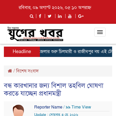
রবিবার, ০৯ অগাস্ট ২০২৬, ০৫:১০ অপরাহ্ন
Toggle
navigati
্ত্রী
Headline
কুড়িগ্রাম জেলার শুরু চিলমারী ও রাজীবপুর নয় এই টোটাল এলা
/
বিশেষ সংবাদ
বন্ধ কারখানার জন্য বিশাল তহবিল ঘোষণা
করতে যাচ্ছেন প্রধানমন্ত্রী
Reporter Name
/ ৯৯ Time View
Update : সোমবার, ৪ মে, ২০২৬