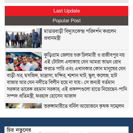
Last Update
Popular Post
মাতারবাড়ী বিদ্যুৎকেন্দ্র পরিদর্শন করলেন
প্রধানমন্ত্রী
কুড়িগ্রাম জেলার শুরু চিলমারী ও রাজীবপুর নয়
এই টোটাল এলাকায় যেন আমরা ভাঙন রোধ
করতে পারি এবং এখানকার কোন মানুষের যেন
বাড়ী-ঘর, মসজিদ, মাদ্রাসা, মন্দির, শ্মশান ঘাট, স্কুল, কলেজ, হাট
বাজার আর যেন নদীতে বিলীন হয়ে না যায়। সে জন্যই বর্তমান
সরকার তারেক রহমান সরকার, এই প্রকল্পগুলো হাতে নিয়েছেন-পানি
সম্পদ প্রতিমন্ত্রী, ফরহাদ হোসেন আজাদ
ভূরুঙ্গামারীতে বর্নিল আয়োজনে কৃষক সম্মেলন
অনুষ্ঠিত
সকালে দুই জেলায় সড়ক দুর্ঘটনা, নিহত ১৬