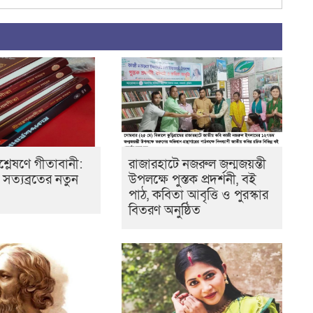
্লেষণে গীতাবানী:
রাজারহাটে নজরুল জন্মজয়ন্তী
র সত্যব্রতের নতুন
উপলক্ষে পুস্তক প্রদর্শনী, বই
পাঠ, কবিতা আবৃত্তি ও পুরস্কার
বিতরণ অনুষ্ঠিত