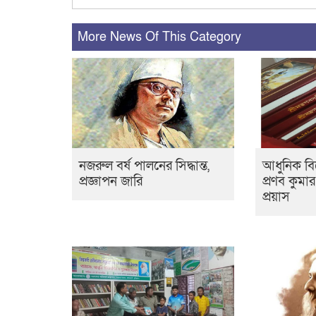
More News Of This Category
নজরুল বর্ষ পালনের সিদ্ধান্ত,
আধুনিক বিশ
প্রজ্ঞাপন জারি
প্রণব কুমা
প্রয়াস