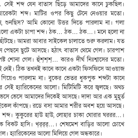
 সেই শব্দ যেন বাতাস ছিঁড়ে আমাদের কানে ঢুকছিল।
 আরেকটা শব্দ। মাটির ওপর কিছু টেনে নেওয়ার মতো।
ুনছিস? আমি কোনো উত্তর দিতে পারলাম না। গলা
ে এলো একটা চাপা শব্দ। ঠক… ঠক… ঠক…। মনে হলো না
 হাঁটছে। আমরা আবার সাইকেল চালাতে শুরু করলাম। যত
নে পেছনে ছুটে আসছে। হঠাৎ বাতাস থেমে গেল। চারপাশ
ট শোনা গেল। হুঁশ্‌শ্‌শ্‌… কারও দীর্ঘ নিঃশ্বাসের মতো।
ুই নেই। ঠিক তখনই কানে কানে একটা ফিসফিসে আওয়াজ
িয়েও পারলাম না। বুকের ভেতর ধুকপুক শব্দটা কানে
র সেই হ্যারিকেনের আলো। মিটিমিটি করে জ্বলছে। অথচ
ভেসে ভেসে আমাদের দিকেই আসছে। দাদা আর এক মুহূর্ত
 সাইকেল কাঁপছে। রডে বসা আমার শরীর অবশ হয়ে আসছে।
ব্দ। কুকুরের হাউ হাউ, লোহার চাকা ঘোরার ঘররর…।
বিকট হাসি। খ্‌র্‌র্‌র্‌…। শেষমেশ বাড়ির আলো চোখে
েল। হ্যারিকেনের আলো মিলিয়ে গেল অন্ধকারে।