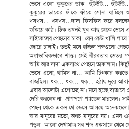
ভেসে এলো কুকুরের ডাক- হুঁউউউ… হুঁউউউ…
কুকুরের ডাকের ফাঁকে ফাঁকে শোনা যাচ্ছিল
খসখস… খসখস…দাদা ফিসফিস করে বললেন, শ
শুকিয়ে কাঠ। ঠিক তখনই খুব কাছ থেকে ভেস
সাইকেলের পেছনের চাকা। যেন কেউ খালি পায়ে
জোরে চালাই। ততই মনে হচ্ছিল শব্দগুলো পেছ
অস্বাভাবিকভাবে শান্ত। সেই নীরবতার ভেতর স্পষ্
আমি আর দাদা একসাথে পেছনে তাকালাম। কিছ
ভেসে এলো, থামিস না… আমি চিৎকার করতে গ
বাজছিল। ধক্‌… ধক্‌… ধক্‌… হঠাৎ দূরে আবা
এবার আলোটা এগোচ্ছে না। মনে হচ্ছে বাতাসে 
দেরি করলেন না। প্রাণপণে প্যাডেল মারলেন।
পেছন থেকে একসাথে ভেসে আসছে অনেকগুলো শ
আর মানুষের মতো, অথচ মানুষের নয়। এমন এক 
পড়ল। আলো দেখামাত্র সব শব্দ একসাথে থেমে গ