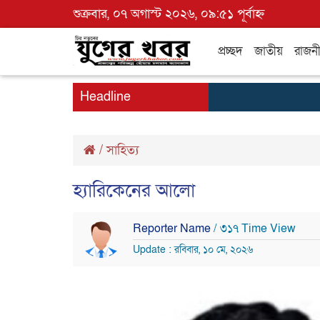
শুক্রবার, ০৭ অগাস্ট ২০২৬, ০৯:৫১ পূর্বাহ্ন
প্রচ্ছদ
জাতীয়
রাজন
Headline
/
সাহিত্য
হ্যারিকেনের আলো
Reporter Name
/ ৩১৭ Time View
Update : রবিবার, ১০ মে, ২০২৬