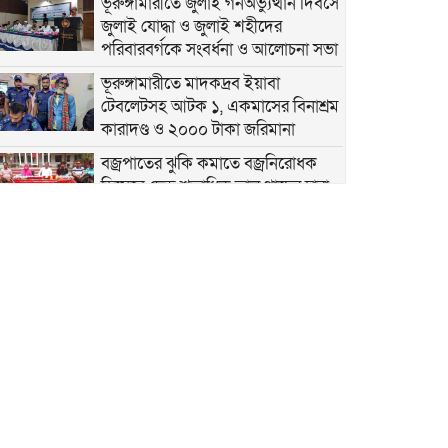
ভূরুঙ্গামারীতে জুলাই গনঅভ্যুত্থান দিবসে
জুলাই যোদ্ধা ও জুলাই শহীদের
পরিবারবর্গকে সংবর্ধনা ও আলোচনা সভা
ভূরুঙ্গামারীতে মাদকদ্রব ইয়াবা
টেবলেটসহ আটক ১, একমাসের বিনাশ্রম
কারাদণ্ড ও ২০০০ টাকা জরিমানা
বজ্রপাতের ঝুকি কমাতে বজ্রনিরোধক
হিসেবে দেড় শতাধিক তাল গাছের চারা
রোপণ
২০ আগস্ট রাষ্ট্রপতি নির্বাচন
ফ্যাসিবাদবিরোধী আন্দোলনে
হত্যাকাণ্ডের বিচার হবে স্বচ্ছ ও নিরপেক্ষ:
প্রধানমন্ত্রী
রাজারহাটে শহীদ রাজিবের কবরে শুদ্ধা
নিবেদন করলেন উপজেলা প্রশাসন