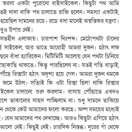
ত্র ভরসা একটা পুরোনো বাইসাইকেল। কিছুটা পথ আমি
ই দাদা বাকি পথ চালাতে রাজি হলেন। সমস্যা একটাই,
ছিল সামনের রডে। রডে বসা মানেই অস্বস্তিকর যন্ত্রণা।
তবুও উপায় নেই।
তহীন এলাকায়। চারপাশ নিঃশব্দ। মেঠোপথটা চাঁদের
একটাই সাইকেল, আর তাতে আরোহী আমরা দুজন। হঠাৎ লক্ষ
েছনে বাঁধা হ্যারিকেন। মিটিমিটি আলোয় যেন পথটা চিনিয়ে
র কাছাকাছি থাকতে। কিন্তু পারছিলেন না। যতই গতি বাড়াই,
পৌঁছে রিক্সাটা হঠাৎ অদৃশ্য হয়ে গেল। আমরা দুজন থমকে
 জমে উঠল। সত্যিই কি ওটা রিক্সা ছিল! নাকি রিক্সার
সাইকেল চালানো শুরু করলাম। বাসায় পৌঁছাতে এখনও
 তাকানোর সাহস পাচ্ছিলাম না। শুধু সামনে তাকিয়ে
েছন থেকে কেউ আমাদের ফলো করছে। অল্প সময়ের মধ্যেই
। যেন আমাদের পথ দেখাচ্ছে। আরও কিছুটা এগিয়ে হঠাৎ
আলো নেই। কিছুই নেই। চারদিক নিস্তব্ধ। দূরের গাঁ থেকে