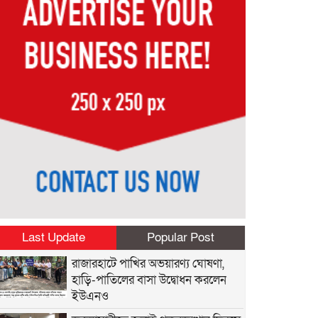
Last Update
Popular Post
রাজারহাটে পাখির অভয়ারণ্য ঘোষণা,
হাড়ি-পাতিলের বাসা উদ্বোধন করলেন
ইউএনও