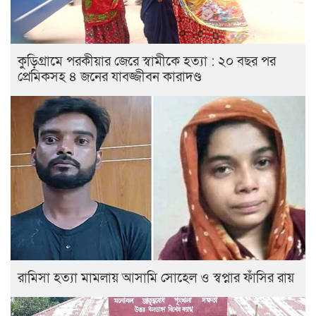
কুড়িগ্রামে পরকীয়ার জেরে স্বামীকে হত্যা : ২০ বছর পর
প্রেমিকসহ ৪ জনের যাবজ্জীবন কারাদণ্ড
রামিসা হত্যা মামলায় আসামি সোহেল ও স্বপ্নার ফাঁসির রায়