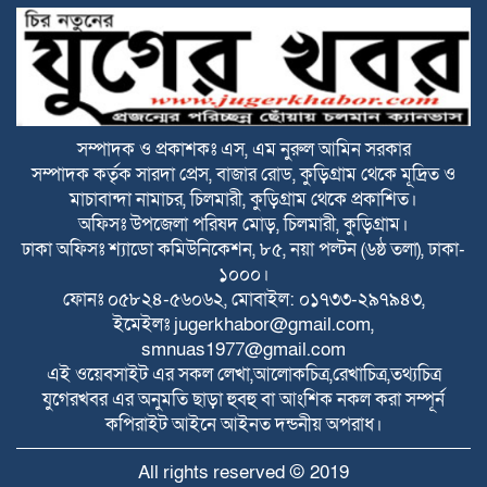
ভূরুঙ্গামারীতে জুলাই গনঅভ্যুত্থান দিবসে জুলাই
যোদ্ধা ও জুলাই শহীদের পরিবারবর্গকে সংবর্ধনা
ও আলোচনা সভা
ভূরুঙ্গামারীতে মাদকদ্রব ইয়াবা টেবলেটসহ
আটক ১, একমাসের বিনাশ্রম কারাদণ্ড ও ২০০০
টাকা জরিমানা
সম্পাদক ও প্রকাশকঃ এস, এম নুরুল আমিন সরকার
সম্পাদক কর্তৃক সারদা প্রেস, বাজার রোড, কুড়িগ্রাম থেকে মূদ্রিত ও
বজ্রপাতের ঝুকি কমাতে বজ্রনিরোধক হিসেবে
মাচাবান্দা নামাচর, চিলমারী, কুড়িগ্রাম থেকে প্রকাশিত।
দেড় শতাধিক তাল গাছের চারা রোপণ
অফিসঃ উপজেলা পরিষদ মোড়, চিলমারী, কুড়িগ্রাম।
ঢাকা অফিসঃ শ্যাডো কমিউনিকেশন, ৮৫, নয়া পল্টন (৬ষ্ঠ তলা), ঢাকা-
২০ আগস্ট রাষ্ট্রপতি নির্বাচন
১০০০।
ফোনঃ ০৫৮২৪-৫৬০৬২, মোবাইল: ০১৭৩৩-২৯৭৯৪৩,
ইমেইলঃ
jugerkhabor@gmail.com
,
smnuas1977@gmail.com
ফ্যাসিবাদবিরোধী আন্দোলনে হত্যাকাণ্ডের বিচার
এই ওয়েবসাইট এর সকল লেখা,আলোকচিত্র,রেখাচিত্র,তথ্যচিত্র
হবে স্বচ্ছ ও নিরপেক্ষ: প্রধানমন্ত্রী
যুগেরখবর এর অনুমতি ছাড়া হুবহু বা আংশিক নকল করা সম্পূর্ন
কপিরাইট আইনে আইনত দন্ডনীয় অপরাধ।
রাজারহাটে শহীদ রাজিবের কবরে শুদ্ধা নিবেদন
All rights reserved © 2019
করলেন উপজেলা প্রশাসন