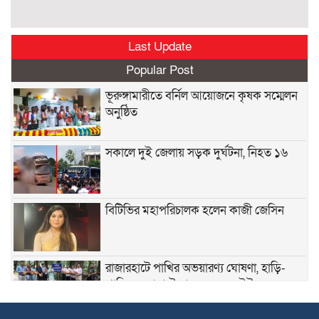
Last Update
Popular Post
ভূরুঙ্গামারীতে বর্নিল আয়োজনে কৃষক সম্মেলন
অনুষ্ঠিত
সকালে দুই জেলায় সড়ক দুর্ঘটনা, নিহত ১৬
বিটিভির মহাপরিচালক হলেন কাজী জেসিন
রাজারহাটে পাখির অভয়ারণ্য ঘোষণা, হাড়ি-
পাতিলের বাসা উদ্বোধন করলেন ইউএনও