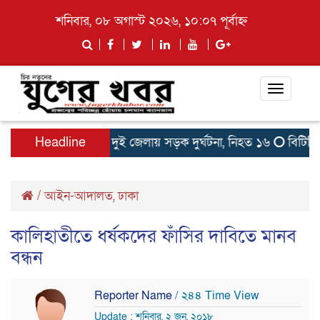
শনিবার, ০৮ অগাস্ট ২০২৬, ১০:০৭ পূর্বাহ্ন
Toggle
navigati
নুষ্ঠিত
Headline
সকালে দুই জেলায় সড়ক দুর্ঘটনা, নিহত ১৬
বিটিভির মহ
/
আইন-আদালত
,
ঢাকা
কালিহাতীতে ধর্ষকদের ফাঁসির দাবিতে মানব
বন্ধন
Reporter Name
/ ২৪৪ Time View
Update : শনিবার, ২ জুন, ২০১৮