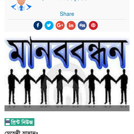
Share
মেহেদী হাসান॥