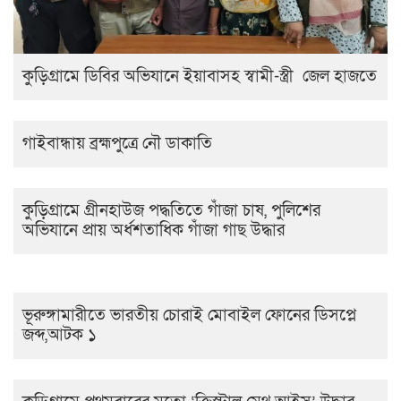
কুড়িগ্রামে ডিবির অভিযানে ইয়াবাসহ স্বামী-স্ত্রী জেল হাজতে
গাইবান্ধায় ব্রহ্মপুত্রে নৌ ডাকাতি
কুড়িগ্রামে গ্রীনহাউজ পদ্ধতিতে গাঁজা চাষ, পুলিশের
অভিযানে প্রায় অর্ধশতাধিক গাঁজা গাছ উদ্ধার
ভূরুঙ্গামারীতে ভারতীয় চোরাই মোবাইল ফোনের ডিসপ্লে
জব্দ,আটক ১