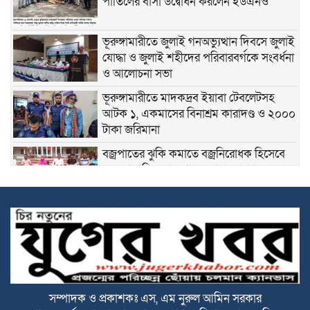
পাতিলের বাসা উদ্বোধন করলেন ইউএনও
ভূরুঙ্গামারীতে জুলাই গনঅভ্যুত্থান দিবসে জুলাই
যোদ্ধা ও জুলাই শহীদের পরিবারবর্গকে সংবর্ধনা
ও আলোচনা সভা
ভূরুঙ্গামারীতে মাদকদ্রব ইয়াবা টেবলেটসহ
আটক ১, একমাসের বিনাশ্রম কারাদণ্ড ও ২০০০
টাকা জরিমানা
বজ্রপাতের ঝুকি কমাতে বজ্রনিরোধক হিসেবে
দেড় শতাধিক তাল গাছের চারা রোপণ
২০ আগস্ট রাষ্ট্রপতি নির্বাচন
ফ্যাসিবাদবিরোধী আন্দোলনে হত্যাকাণ্ডের বিচার
হবে স্বচ্ছ ও নিরপেক্ষ: প্রধানমন্ত্রী
সম্পাদক ও প্রকাশকঃ এস, এম নুরুল আমিন সরকার