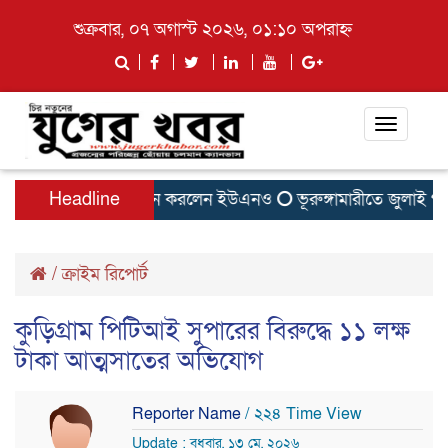
শুক্রবার, ০৭ অগাস্ট ২০২৬, ০১:১০ অপরাহ্ন
Toggle
navigati
পাতিলের বাসা উদ্বোধন করলেন ইউএনও
Headline
ভূরুঙ্গামারীতে জুলাই গনঅভ্
/
ক্রাইম রিপোর্ট
কুড়িগ্রাম পিটিআই সুপারের বিরুদ্ধে ১১ লক্ষ
টাকা আত্মসাতের অভিযোগ
Reporter Name
/ ২২৪ Time View
Update : বুধবার, ১৩ মে, ২০২৬