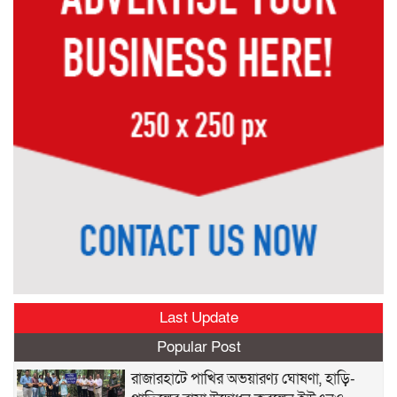
Last Update
Popular Post
রাজারহাটে পাখির অভয়ারণ্য ঘোষণা, হাড়ি-