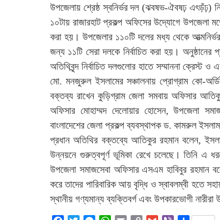
উপজেলায় শ্রেষ্ঠ স্বনির্ভর দল (ঝবষভ-ঐবষঢ় এৎড়ঁঢ়) ন
১০টায় রাজারহাট প্রকল্প অফিসের উদ্যোগে উপজেলা মড
করা হয়। উপজেলার ১১০টি দলের মধ্য থেকে আত্মনির্ভর
জন্য ১১টি সেরা দলকে নির্বাচিত করা হয়। অনুষ্ঠানে
অতিথিবৃন্দ নির্বাচিত দলগুলোর হাতে সম্মাননা ক্রেস্ট ও 
মো. মনজুরুল ইসলামের সঞ্চালনায় প্রোগ্রাম কো-অর্ড
বক্তব্য রাখেন কুড়িগ্রাম জেলা সমবায় অফিসার আতি
অফিসার মোহাম্মদ দেলোয়ার হোসেন, উপজেলা সমা
বাংলাদেশের জেলা প্রকল্প ব্যবস্থাপক ড. কামরুল ইসলা
প্রধান অতিথির বক্তব্যে আতিকুর রহমান বলেন, ইসলাম
উন্নয়নে গুরুত্বপূর্ণ ভূমিকা রেখে চলেছে। তিনি এ 
উপজেলা সমাজসেবা অফিসার এসএম হাবিবুর রহমান বলেন, 
করে তাদের পারিবারিক আয় বৃদ্ধি ও স্বাবলম্বী হতে সহা
স্থানীয় গণ্যমান্য ব্যক্তিবর্গ এবং উপকারভোগী নারীর