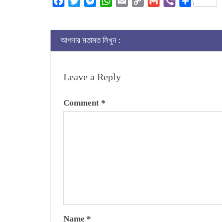
Facebook
Twitter
Messenger
WhatsApp
Email
Copy
Gmail
Viber
Share
Link
আপনার মতামত লিখুন :
Leave a Reply
Comment
*
Name
*