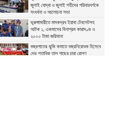
জুলাই যোদ্ধা ও জুলাই শহীদের পরিবারবর্গকে
সংবর্ধনা ও আলোচনা সভা
ভূরুঙ্গামারীতে মাদকদ্রব ইয়াবা টেবলেটসহ
আটক ১, একমাসের বিনাশ্রম কারাদণ্ড ও
২০০০ টাকা জরিমানা
বজ্রপাতের ঝুকি কমাতে বজ্রনিরোধক হিসেবে
দেড় শতাধিক তাল গাছের চারা রোপণ
২০ আগস্ট রাষ্ট্রপতি নির্বাচন
ফ্যাসিবাদবিরোধী আন্দোলনে হত্যাকাণ্ডের
বিচার হবে স্বচ্ছ ও নিরপেক্ষ: প্রধানমন্ত্রী
রাজারহাটে শহীদ রাজিবের কবরে শুদ্ধা নিবেদন
করলেন উপজেলা প্রশাসন
বাঁশঝাড় থেকে বিপুল পরিমাণ ভারতীয় প্যান্টের