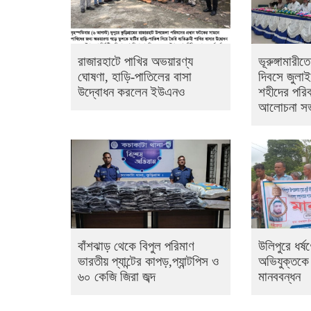
রাজারহাটে পাখির অভয়ারণ্য
ভূরুঙ্গামারী
ঘোষণা, হাড়ি-পাতিলের বাসা
দিবসে জুলাই
উদ্বোধন করলেন ইউএনও
শহীদের পরিবা
আলোচনা স
বাঁশঝাড় থেকে বিপুল পরিমাণ
উলিপুরে ধর্
ভারতীয় প্যান্টের কাপড়,প্যান্টপিস ও
অভিযুক্তকে 
৬০ কেজি জিরা জব্দ
মানববন্ধন