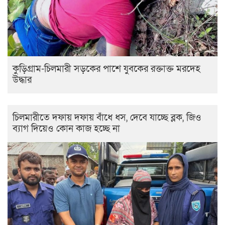
কুড়িগ্রাম-চিলমারী সড়কের পাশে যুবকের রক্তাক্ত মরদেহ
উদ্ধার
চিলমারীতে দফায় দফায় বাঁধে ধস, দেবে যাচ্ছে ব্লক, জিও
ব্যাগ দিয়েও কোন কাজ হচ্ছে না