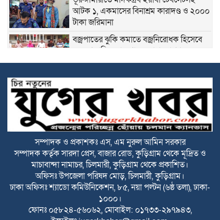
আটক ১, একমাসের বিনাশ্রম কারাদণ্ড ও ২০০০
টাকা জরিমানা
বজ্রপাতের ঝুকি কমাতে বজ্রনিরোধক হিসেবে
দেড় শতাধিক তাল গাছের চারা রোপণ
২০ আগস্ট রাষ্ট্রপতি নির্বাচন
ফ্যাসিবাদবিরোধী আন্দোলনে হত্যাকাণ্ডের বিচার
হবে স্বচ্ছ ও নিরপেক্ষ: প্রধানমন্ত্রী
সম্পাদক ও প্রকাশকঃ এস, এম নুরুল আমিন সরকার
সম্পাদক কর্তৃক সারদা প্রেস, বাজার রোড, কুড়িগ্রাম থেকে মূদ্রিত ও
রাজারহাটে শহীদ রাজিবের কবরে শুদ্ধা নিবেদন
মাচাবান্দা নামাচর, চিলমারী, কুড়িগ্রাম থেকে প্রকাশিত।
করলেন উপজেলা প্রশাসন
অফিসঃ উপজেলা পরিষদ মোড়, চিলমারী, কুড়িগ্রাম।
ঢাকা অফিসঃ শ্যাডো কমিউনিকেশন, ৮৫, নয়া পল্টন (৬ষ্ঠ তলা), ঢাকা-
বাঁশঝাড় থেকে বিপুল পরিমাণ ভারতীয় প্যান্টের
১০০০।
কাপড়,প্যান্টপিস ও ৬০ কেজি জিরা জব্দ
ফোনঃ ০৫৮২৪-৫৬০৬২, মোবাইল: ০১৭৩৩-২৯৭৯৪৩,