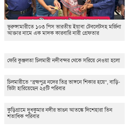
ভূরুঙ্গামারীতে ১০৩ পিস ভারতীয় ইয়াবা টেবলেটসহ মর্জিনা
আক্তার নামে এক মাদক কারবারি নারী গ্রেফতার
ফেরি কুঞ্জলতা চিলমারী নদীবন্দর থেকে সরিয়ে নেওয়া হলো
চিলমারীতে “ব্রহ্মপুত্র নদের তিব্র ভাঙ্গনে শিকার হয়ে”, বাড়ি-
ভিটা হারিয়েছেন ২৫টি পরিবার
কুড়িগ্রামে দুধকুমার নদীর ভাঙন আতঙ্কে দিশেহারা তিন
শতাধিক পরিবার