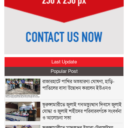
Last Update
Popular Post
রাজারহাটে পাখির অভয়ারণ্য ঘোষণা, হাড়ি-
পাতিলের বাসা উদ্বোধন করলেন ইউএনও
ভূরুঙ্গামারীতে জুলাই গনঅভ্যুত্থান দিবসে জুলাই
যোদ্ধা ও জুলাই শহীদের পরিবারবর্গকে সংবর্ধনা
ও আলোচনা সভা
ভূরুঙ্গামারীতে মাদকদ্রব ইয়াবা টেবলেটসহ