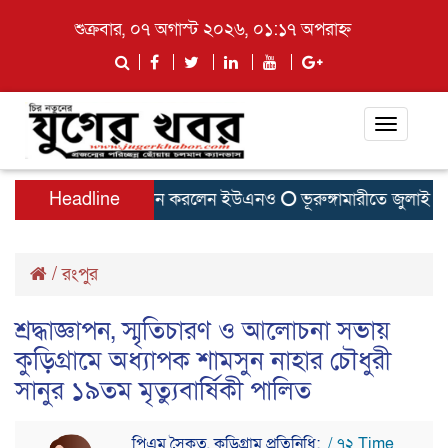
শুক্রবার, ০৭ অগাস্ট ২০২৬, ০১:১৭ অপরাহ্ন
Toggle
navigati
ি-পাতিলের বাসা উদ্বোধন করলেন ইউএনও
Headline
ভূরুঙ্গামারীতে জুলাই গনঅ
/
রংপুর
শ্রদ্ধাজ্ঞাপন, স্মৃতিচারণ ও আলোচনা সভায়
কুড়িগ্রামে অধ্যাপক শামসুন নাহার চৌধুরী
সানুর ১৯তম মৃত্যুবার্ষিকী পালিত
পিএম সৈকত, কুড়িগ্রাম প্রতিনিধি:
/ ৭২ Time