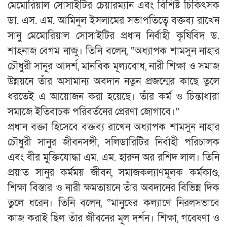
মেমোরিয়াল সোসাইটির চেয়ারম্যান এবং বিশিষ্ট চিকিৎসক
ডা. এস. এম. আমিনুল ইসলামের সভাপতিত্বে বক্তব্য রাখেন
সানু মেমোরিয়াল সোসাইটির প্রধান নির্বাহী কৃষিবিদ ড.
শাহনাজ বেগম নাজু। তিনি বলেন, “অধ্যাপক শামসুন নাহার
চৌধুরী সানুর আদর্শ, মানবিক মূল্যবোধ, নারী শিক্ষা ও সমাজ
উন্নয়নে তাঁর অসামান্য অবদান নতুন প্রজন্মের কাছে তুলে
ধরতেই এ আয়োজন করা হয়েছে। তাঁর কর্ম ও চিন্তাধারা
সমাজে ইতিবাচক পরিবর্তনের প্রেরণা জোগাবে।”
প্রধান বক্তা হিসেবে বক্তব্য রাখেন অধ্যাপক শামসুন নাহার
চৌধুরী সানুর জীবনসঙ্গী, সলিডারিটির নির্বাহী পরিচালক
এবং বীর মুক্তিযোদ্ধা এম. এম. হারুন অর রশিদ লাল। তিনি
প্রয়াত সানুর কর্মময় জীবন, সমাজকল্যাণমূলক কর্মকাণ্ড,
শিক্ষা বিস্তার ও নারী ক্ষমতায়নে তাঁর অবদানের বিভিন্ন দিক
তুলে ধরেন। তিনি বলেন, “মানুষের কল্যাণে নিরলসভাবে
কাজ করাই ছিল তাঁর জীবনের মূল দর্শন। শিক্ষা, গবেষণা ও