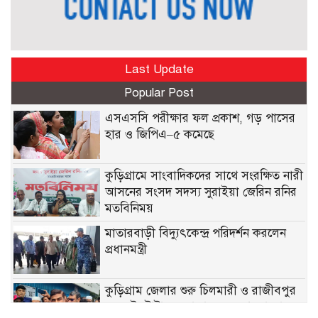
Last Update
Popular Post
এসএসসি পরীক্ষার ফল প্রকাশ, গড় পাসের
হার ও জিপিএ–৫ কমেছে
কুড়িগ্রামে সাংবাদিকদের সাথে সংরক্ষিত নারী
আসনের সংসদ সদস্য সুরাইয়া জেরিন রনির
মতবিনিময়
মাতারবাড়ী বিদ্যুৎকেন্দ্র পরিদর্শন করলেন
প্রধানমন্ত্রী
কুড়িগ্রাম জেলার শুরু চিলমারী ও রাজীবপুর
নয় এই টোটাল এলাকায় যেন আমরা ভাঙন