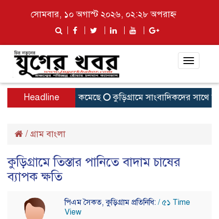
সোমবার, ১০ অগাস্ট ২০২৬, ০২:২৮ অপরাহ্ন
Toggle
navigat
র হার ও জিপিএ–৫ কমেছে
Headline
কুড়িগ্রামে সাংবাদিকদের সাথে সংরক
/
গ্রাম বাংলা
কুড়িগ্রামে তিস্তার পানিতে বাদাম চাষের
ব্যাপক ক্ষতি
পিএম সৈকত, কুড়িগ্রাম প্রতিনিধি:
/ ৫১ Time
View