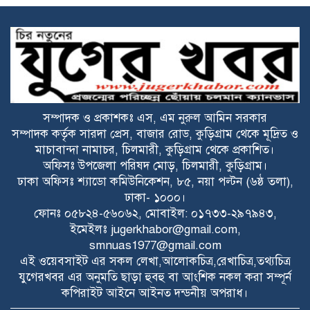
রোধ করতে পারি এবং এখানকার কোন
মানুষের যেন বাড়ী-ঘর, মসজিদ, মাদ্রাসা, মন্দির, শ্মশান ঘাট,
স্কুল, কলেজ, হাট বাজার আর যেন নদীতে বিলীন হয়ে না যায়।
সে জন্যই বর্তমান সরকার তারেক রহমান সরকার, এই
প্রকল্পগুলো হাতে নিয়েছেন-পানি সম্পদ প্রতিমন্ত্রী, ফরহাদ হোসেন
আজাদ
ভূরুঙ্গামারীতে বর্নিল আয়োজনে কৃষক
সম্পাদক ও প্রকাশকঃ এস, এম নুরুল আমিন সরকার
সম্মেলন অনুষ্ঠিত
সম্পাদক কর্তৃক সারদা প্রেস, বাজার রোড, কুড়িগ্রাম থেকে মূদ্রিত ও
মাচাবান্দা নামাচর, চিলমারী, কুড়িগ্রাম থেকে প্রকাশিত।
সকালে দুই জেলায় সড়ক দুর্ঘটনা, নিহত ১৬
অফিসঃ উপজেলা পরিষদ মোড়, চিলমারী, কুড়িগ্রাম।
ঢাকা অফিসঃ শ্যাডো কমিউনিকেশন, ৮৫, নয়া পল্টন (৬ষ্ঠ তলা),
ঢাকা- ১০০০।
ফোনঃ ০৫৮২৪-৫৬০৬২, মোবাইল: ০১৭৩৩-২৯৭৯৪৩,
বিটিভির মহাপরিচালক হলেন কাজী জেসিন
ইমেইলঃ
jugerkhabor@gmail.com
,
smnuas1977@gmail.com
এই ওয়েবসাইট এর সকল লেখা,আলোকচিত্র,রেখাচিত্র,তথ্যচিত্র
রাজারহাটে পাখির অভয়ারণ্য ঘোষণা, হাড়ি-
যুগেরখবর এর অনুমতি ছাড়া হুবহু বা আংশিক নকল করা সম্পূর্ন
পাতিলের বাসা উদ্বোধন করলেন ইউএনও
কপিরাইট আইনে আইনত দন্ডনীয় অপরাধ।