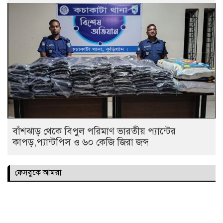
বাঁশঝাড় থেকে বিপুল পরিমাণ ভারতীয় প্যান্টের
কাপড়,প্যান্টপিস ও ৬০ কেজি জিরা জব্দ
ফেসবুকে আমরা