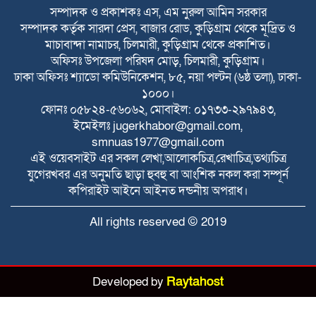
অনুষ্ঠিত
সম্পাদক ও প্রকাশকঃ এস, এম নুরুল আমিন সরকার
সম্পাদক কর্তৃক সারদা প্রেস, বাজার রোড, কুড়িগ্রাম থেকে মূদ্রিত ও
সকালে দুই জেলায় সড়ক দুর্ঘটনা, নিহত ১৬
মাচাবান্দা নামাচর, চিলমারী, কুড়িগ্রাম থেকে প্রকাশিত।
অফিসঃ উপজেলা পরিষদ মোড়, চিলমারী, কুড়িগ্রাম।
ঢাকা অফিসঃ শ্যাডো কমিউনিকেশন, ৮৫, নয়া পল্টন (৬ষ্ঠ তলা), ঢাকা-
১০০০।
বিটিভির মহাপরিচালক হলেন কাজী জেসিন
ফোনঃ ০৫৮২৪-৫৬০৬২, মোবাইল: ০১৭৩৩-২৯৭৯৪৩,
ইমেইলঃ
jugerkhabor@gmail.com
,
smnuas1977@gmail.com
রাজারহাটে পাখির অভয়ারণ্য ঘোষণা, হাড়ি-
এই ওয়েবসাইট এর সকল লেখা,আলোকচিত্র,রেখাচিত্র,তথ্যচিত্র
পাতিলের বাসা উদ্বোধন করলেন ইউএনও
যুগেরখবর এর অনুমতি ছাড়া হুবহু বা আংশিক নকল করা সম্পূর্ন
কপিরাইট আইনে আইনত দন্ডনীয় অপরাধ।
ভূরুঙ্গামারীতে জুলাই গনঅভ্যুত্থান দিবসে জুলাই
All rights reserved © 2019
যোদ্ধা ও জুলাই শহীদের পরিবারবর্গকে সংবর্ধনা
ও আলোচনা সভা
ভূরুঙ্গামারীতে মাদকদ্রব ইয়াবা টেবলেটসহ
Developed by
Raytahost
আটক ১, একমাসের বিনাশ্রম কারাদণ্ড ও ২০০০
টাকা জরিমানা