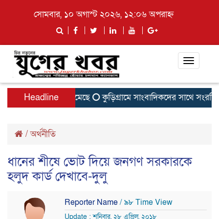
সোমবার, ১০ অগাস্ট ২০২৬, ১২:০৬ অপরাহ্ন
Toggle
navigati
হার ও জিপিএ–৫ কমেছে
Headline
কুড়িগ্রামে সাংবাদিকদের সাথে সংরক্ষিত 
/
অর্থনীতি
ধানের শীষে ভোট দিয়ে জনগণ সরকারকে
হলুদ কার্ড দেখাবে-দুলু
Reporter Name
/ ৯৮ Time View
Update : শনিবার, ২৮ এপ্রিল, ২০১৮