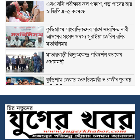
এসএসসি পরীক্ষার ফল প্রকাশ, গড় পাসের হার
ও জিপিএ–৫ কমেছে
কুড়িগ্রামে সাংবাদিকদের সাথে সংরক্ষিত নারী
আসনের সংসদ সদস্য সুরাইয়া জেরিন রনির
মতবিনিময়
মাতারবাড়ী বিদ্যুৎকেন্দ্র পরিদর্শন করলেন
প্রধানমন্ত্রী
কুড়িগ্রাম জেলার শুরু চিলমারী ও রাজীবপুর নয়
এই টোটাল এলাকায় যেন আমরা ভাঙন রোধ
করতে পারি এবং এখানকার কোন মানুষের যেন
বাড়ী-ঘর, মসজিদ, মাদ্রাসা, মন্দির, শ্মশান ঘাট, স্কুল, কলেজ, হাট
বাজার আর যেন নদীতে বিলীন হয়ে না যায়। সে জন্যই বর্তমান
সরকার তারেক রহমান সরকার, এই প্রকল্পগুলো হাতে নিয়েছেন-পানি
সম্পদ প্রতিমন্ত্রী, ফরহাদ হোসেন আজাদ
ভূরুঙ্গামারীতে বর্নিল আয়োজনে কৃষক সম্মেলন