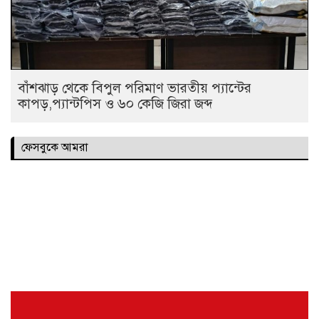
বাঁশঝাড় থেকে বিপুল পরিমাণ ভারতীয় প্যান্টের
কাপড়,প্যান্টপিস ও ৬০ কেজি জিরা জব্দ
ফেসবুকে আমরা