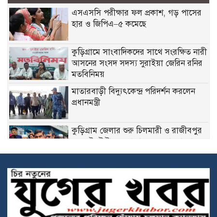
এসএসসি পরীক্ষার ফল প্রকাশ, গড় পাসের
হার ও জিপিএ–৫ কমেছে
কুড়িগ্রামে সাংবাদিকদের সাথে সংরক্ষিত নারী
আসনের সংসদ সদস্য সুরাইয়া জেরিন রনির
মতবিনিময়
মাতারবাড়ী বিদ্যুৎকেন্দ্র পরিদর্শন করলেন
প্রধানমন্ত্রী
কুড়িগ্রাম জেলার শুরু চিলমারী ও রাজীবপুর
নয় এই টোটাল এলাকায় যেন আমরা ভাঙন
রোধ করতে পারি এবং এখানকার কোন
মানুষের যেন বাড়ী-ঘর, মসজিদ, মাদ্রাসা, মন্দির, শ্মশান ঘাট,
স্কুল, কলেজ, হাট বাজার আর যেন নদীতে বিলীন হয়ে না যায়।
সে জন্যই বর্তমান সরকার তারেক রহমান সরকার, এই
প্রকল্পগুলো হাতে নিয়েছেন-পানি সম্পদ প্রতিমন্ত্রী, ফরহাদ হোসেন
আজাদ