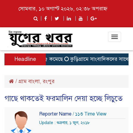
সোমবার, ১০ অগাস্ট ২০২৬, ০২:৩৮ অপরাহ্ন
Toggle
navigat
ের হার ও জিপিএ–৫ কমেছে
Headline
কুড়িগ্রামে সাংবাদিকদের সাথে সংর
/
গ্রাম বাংলা
রংপুর
,
গাছে থাকতেই ফরমালিন দেয়া হচ্ছে লিচুতে
Reporter Name
/ ১১৩ Time View
Update : শুক্রবার, ১ জুন, ২০১৮