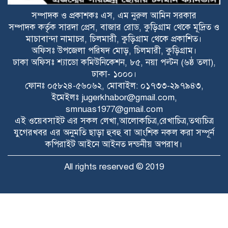
ভূরুঙ্গামারীতে বর্নিল আয়োজনে কৃষক
সম্পাদক ও প্রকাশকঃ এস, এম নুরুল আমিন সরকার
সম্মেলন অনুষ্ঠিত
সম্পাদক কর্তৃক সারদা প্রেস, বাজার রোড, কুড়িগ্রাম থেকে মূদ্রিত ও
মাচাবান্দা নামাচর, চিলমারী, কুড়িগ্রাম থেকে প্রকাশিত।
সকালে দুই জেলায় সড়ক দুর্ঘটনা, নিহত ১৬
অফিসঃ উপজেলা পরিষদ মোড়, চিলমারী, কুড়িগ্রাম।
ঢাকা অফিসঃ শ্যাডো কমিউনিকেশন, ৮৫, নয়া পল্টন (৬ষ্ঠ তলা),
ঢাকা- ১০০০।
ফোনঃ ০৫৮২৪-৫৬০৬২, মোবাইল: ০১৭৩৩-২৯৭৯৪৩,
বিটিভির মহাপরিচালক হলেন কাজী জেসিন
ইমেইলঃ
jugerkhabor@gmail.com
,
smnuas1977@gmail.com
এই ওয়েবসাইট এর সকল লেখা,আলোকচিত্র,রেখাচিত্র,তথ্যচিত্র
রাজারহাটে পাখির অভয়ারণ্য ঘোষণা, হাড়ি-
যুগেরখবর এর অনুমতি ছাড়া হুবহু বা আংশিক নকল করা সম্পূর্ন
পাতিলের বাসা উদ্বোধন করলেন ইউএনও
কপিরাইট আইনে আইনত দন্ডনীয় অপরাধ।
All rights reserved © 2019
ভূরুঙ্গামারীতে জুলাই গনঅভ্যুত্থান দিবসে
জুলাই যোদ্ধা ও জুলাই শহীদের
পরিবারবর্গকে সংবর্ধনা ও আলোচনা সভা
Raytahost
Developed by
ভূরুঙ্গামারীতে মাদকদ্রব ইয়াবা টেবলেটসহ
আটক ১, একমাসের বিনাশ্রম কারাদণ্ড ও