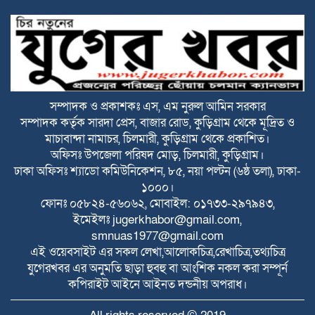
২০ আগস্ট রাষ্ট্রপতি নির্বাচন
ফ্যাসিবাদবিরোধী আন্দোলনে হত্যাকাণ্ডের বিচার
হবে স্বচ্ছ ও নিরপেক্ষ: প্রধানমন্ত্রী
সম্পাদক ও প্রকাশকঃ এস, এম নুরুল আমিন সরকার
সম্পাদক কর্তৃক সারদা প্রেস, বাজার রোড, কুড়িগ্রাম থেকে মূদ্রিত ও
রাজারহাটে শহীদ রাজিবের কবরে শুদ্ধা নিবেদন
মাচাবান্দা নামাচর, চিলমারী, কুড়িগ্রাম থেকে প্রকাশিত।
করলেন উপজেলা প্রশাসন
অফিসঃ উপজেলা পরিষদ মোড়, চিলমারী, কুড়িগ্রাম।
ঢাকা অফিসঃ শ্যাডো কমিউনিকেশন, ৮৫, নয়া পল্টন (৬ষ্ঠ তলা), ঢাকা-
বাঁশঝাড় থেকে বিপুল পরিমাণ ভারতীয় প্যান্টের
১০০০।
কাপড়,প্যান্টপিস ও ৬০ কেজি জিরা জব্দ
ফোনঃ ০৫৮২৪-৫৬০৬২, মোবাইল: ০১৭৩৩-২৯৭৯৪৩,
ইমেইলঃ
jugerkhabor@gmail.com
,
smnuas1977@gmail.com
বাংলাদেশে বিনিয়োগ এবং আরও দক্ষ কর্মী
এই ওয়েবসাইট এর সকল লেখা,আলোকচিত্র,রেখাচিত্র,তথ্যচিত্র
নিতে আগ্রহী সৌদি আরব : পররাষ্ট্র প্রতিমন্ত্রী
যুগেরখবর এর অনুমতি ছাড়া হুবহু বা আংশিক নকল করা সম্পূর্ন
কপিরাইট আইনে আইনত দন্ডনীয় অপরাধ।
ঐতিহাসিক জুলাই গণঅভ্যুত্থান দিবস আজ