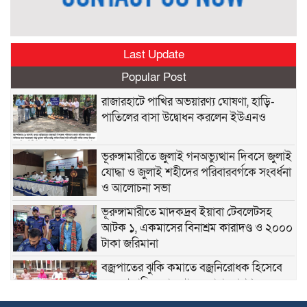
Last Update
Popular Post
রাজারহাটে পাখির অভয়ারণ্য ঘোষণা, হাড়ি-
পাতিলের বাসা উদ্বোধন করলেন ইউএনও
ভূরুঙ্গামারীতে জুলাই গনঅভ্যুত্থান দিবসে জুলাই
যোদ্ধা ও জুলাই শহীদের পরিবারবর্গকে সংবর্ধনা
ও আলোচনা সভা
ভূরুঙ্গামারীতে মাদকদ্রব ইয়াবা টেবলেটসহ
আটক ১, একমাসের বিনাশ্রম কারাদণ্ড ও ২০০০
টাকা জরিমানা
বজ্রপাতের ঝুকি কমাতে বজ্রনিরোধক হিসেবে
দেড় শতাধিক তাল গাছের চারা রোপণ