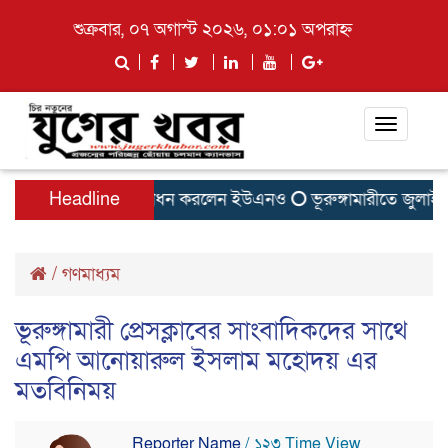
শুক্রবার, ০৭ অগাস্ট ২০২৬, ০১:০১ অপরাহ্ন
Toggle
navigati
াড়ি-পাতিলের বাসা উদ্বোধন করলেন ইউএনও
Headline
ভূরুঙ্গামারীতে জুলাই গ
/
গণমাধ্যম
ভূরুঙ্গামারী প্রেসক্লাবের সাংবাদিকদের সাথে
এমপি আনোয়ারুল ইসলাম মহোদয় এর
মতবিনিময়
Reporter Name
/ ১২৩ Time View