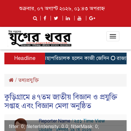
শুক্রবার, ০৭ অগাস্ট ২০২৬, ০১:৪৩ অপরাহ্ন
Toggle
navigat
নিহত ১৬
Headline
বিটিভির মহাপরিচালক হলেন কাজী জেসিন
রাজারহা
/
তথ্যপ্রযুক্তি
কুড়িগ্রামে ৪৭তম জাতীয় বিজ্ঞান ও প্রযুক্তি
সপ্তাহ এবং বিজ্ঞান মেলা অনুষ্ঠিত
Reporter Name
/ ২৫১ Time View
filter: 0; fileterIntensity: 0.0; filterMask: 0;
Update : মঙ্গলবার, ১৯ মে, ২০২৬