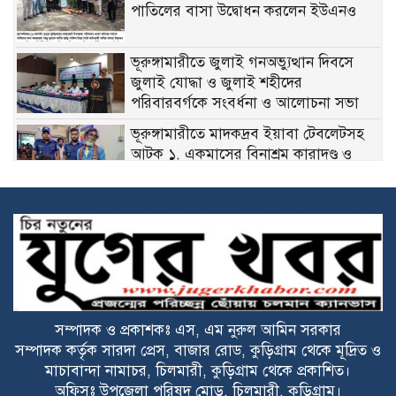
পাতিলের বাসা উদ্বোধন করলেন ইউএনও
ভূরুঙ্গামারীতে জুলাই গনঅভ্যুত্থান দিবসে
জুলাই যোদ্ধা ও জুলাই শহীদের
পরিবারবর্গকে সংবর্ধনা ও আলোচনা সভা
ভূরুঙ্গামারীতে মাদকদ্রব ইয়াবা টেবলেটসহ
আটক ১, একমাসের বিনাশ্রম কারাদণ্ড ও
২০০০ টাকা জরিমানা
বজ্রপাতের ঝুকি কমাতে বজ্রনিরোধক হিসেবে
দেড় শতাধিক তাল গাছের চারা রোপণ
২০ আগস্ট রাষ্ট্রপতি নির্বাচন
সম্পাদক ও প্রকাশকঃ এস, এম নুরুল আমিন সরকার
ফ্যাসিবাদবিরোধী আন্দোলনে হত্যাকাণ্ডের
সম্পাদক কর্তৃক সারদা প্রেস, বাজার রোড, কুড়িগ্রাম থেকে মূদ্রিত ও
বিচার হবে স্বচ্ছ ও নিরপেক্ষ: প্রধানমন্ত্রী
মাচাবান্দা নামাচর, চিলমারী, কুড়িগ্রাম থেকে প্রকাশিত।
অফিসঃ উপজেলা পরিষদ মোড়, চিলমারী, কুড়িগ্রাম।