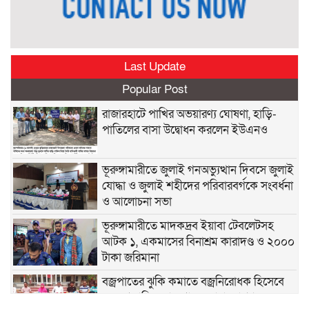
Last Update
Popular Post
রাজারহাটে পাখির অভয়ারণ্য ঘোষণা, হাড়ি-
পাতিলের বাসা উদ্বোধন করলেন ইউএনও
ভূরুঙ্গামারীতে জুলাই গনঅভ্যুত্থান দিবসে জুলাই
যোদ্ধা ও জুলাই শহীদের পরিবারবর্গকে সংবর্ধনা
ও আলোচনা সভা
ভূরুঙ্গামারীতে মাদকদ্রব ইয়াবা টেবলেটসহ
আটক ১, একমাসের বিনাশ্রম কারাদণ্ড ও ২০০০
টাকা জরিমানা
বজ্রপাতের ঝুকি কমাতে বজ্রনিরোধক হিসেবে
দেড় শতাধিক তাল গাছের চারা রোপণ