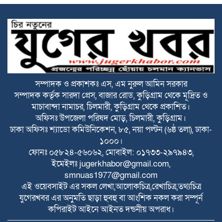
২০ আগস্ট রাষ্ট্রপতি নির্বাচন
ফ্যাসিবাদবিরোধী আন্দোলনে হত্যাকাণ্ডের বিচার
হবে স্বচ্ছ ও নিরপেক্ষ: প্রধানমন্ত্রী
সম্পাদক ও প্রকাশকঃ এস, এম নুরুল আমিন সরকার
সম্পাদক কর্তৃক সারদা প্রেস, বাজার রোড, কুড়িগ্রাম থেকে মূদ্রিত ও
রাজারহাটে শহীদ রাজিবের কবরে শুদ্ধা নিবেদন
মাচাবান্দা নামাচর, চিলমারী, কুড়িগ্রাম থেকে প্রকাশিত।
করলেন উপজেলা প্রশাসন
অফিসঃ উপজেলা পরিষদ মোড়, চিলমারী, কুড়িগ্রাম।
ঢাকা অফিসঃ শ্যাডো কমিউনিকেশন, ৮৫, নয়া পল্টন (৬ষ্ঠ তলা), ঢাকা-
বাঁশঝাড় থেকে বিপুল পরিমাণ ভারতীয় প্যান্টের
১০০০।
কাপড়,প্যান্টপিস ও ৬০ কেজি জিরা জব্দ
ফোনঃ ০৫৮২৪-৫৬০৬২, মোবাইল: ০১৭৩৩-২৯৭৯৪৩,
ইমেইলঃ
jugerkhabor@gmail.com
,
smnuas1977@gmail.com
বাংলাদেশে বিনিয়োগ এবং আরও দক্ষ কর্মী
এই ওয়েবসাইট এর সকল লেখা,আলোকচিত্র,রেখাচিত্র,তথ্যচিত্র
নিতে আগ্রহী সৌদি আরব : পররাষ্ট্র প্রতিমন্ত্রী
যুগেরখবর এর অনুমতি ছাড়া হুবহু বা আংশিক নকল করা সম্পূর্ন
কপিরাইট আইনে আইনত দন্ডনীয় অপরাধ।
ঐতিহাসিক জুলাই গণঅভ্যুত্থান দিবস আজ