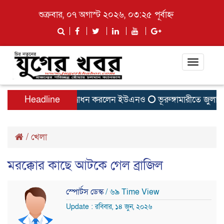
শুক্রবার, ০৭ অগাস্ট ২০২৬, ০৩:২৫ পূর্বাহ্ন
Toggle
navigati
ি-পাতিলের বাসা উদ্বোধন করলেন ইউএনও
Headline
ভূরুঙ্গামারীতে জুলাই গনঅ
/
খেলা
মরক্কোর কাছে আটকে গেল ব্রাজিল
স্পোর্টস ডেস্ক
/ ৬৯ Time View
Update : রবিবার, ১৪ জুন, ২০২৬