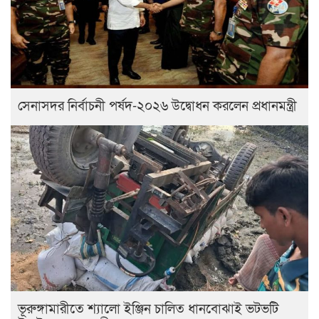
সেনাসদর নির্বাচনী পর্ষদ-২০২৬ উদ্বোধন করলেন প্রধানমন্ত্রী
ভূরুঙ্গামারীতে শ্যালো ইঞ্জিন চালিত ধানবোঝাই ভটভটি