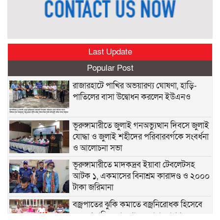
Last Update
Popular Post
রাজারহাটে পাখির অভয়ারণ্য ঘোষণা, হাড়ি-
পাতিলের বাসা উদ্বোধন করলেন ইউএনও
ভূরুঙ্গামারীতে জুলাই গনঅভ্যুত্থান দিবসে জুলাই
যোদ্ধা ও জুলাই শহীদের পরিবারবর্গকে সংবর্ধনা
ও আলোচনা সভা
ভূরুঙ্গামারীতে মাদকদ্রব ইয়াবা টেবলেটসহ
আটক ১, একমাসের বিনাশ্রম কারাদণ্ড ও ২০০০
টাকা জরিমানা
বজ্রপাতের ঝুকি কমাতে বজ্রনিরোধক হিসেবে
দেড় শতাধিক তাল গাছের চারা রোপণ