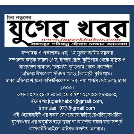
২০ আগস্ট রাষ্ট্রপতি নির্বাচন
ফ্যাসিবাদবিরোধী আন্দোলনে হত্যাকাণ্ডের বিচার
হবে স্বচ্ছ ও নিরপেক্ষ: প্রধানমন্ত্রী
সম্পাদক ও প্রকাশকঃ এস, এম নুরুল আমিন সরকার
সম্পাদক কর্তৃক সারদা প্রেস, বাজার রোড, কুড়িগ্রাম থেকে মূদ্রিত ও
রাজারহাটে শহীদ রাজিবের কবরে শুদ্ধা নিবেদন
মাচাবান্দা নামাচর, চিলমারী, কুড়িগ্রাম থেকে প্রকাশিত।
করলেন উপজেলা প্রশাসন
অফিসঃ উপজেলা পরিষদ মোড়, চিলমারী, কুড়িগ্রাম।
ঢাকা অফিসঃ শ্যাডো কমিউনিকেশন, ৮৫, নয়া পল্টন (৬ষ্ঠ তলা), ঢাকা-
বাঁশঝাড় থেকে বিপুল পরিমাণ ভারতীয় প্যান্টের
১০০০।
কাপড়,প্যান্টপিস ও ৬০ কেজি জিরা জব্দ
ফোনঃ ০৫৮২৪-৫৬০৬২, মোবাইল: ০১৭৩৩-২৯৭৯৪৩,
ইমেইলঃ
jugerkhabor@gmail.com
,
smnuas1977@gmail.com
বাংলাদেশে বিনিয়োগ এবং আরও দক্ষ কর্মী
এই ওয়েবসাইট এর সকল লেখা,আলোকচিত্র,রেখাচিত্র,তথ্যচিত্র
নিতে আগ্রহী সৌদি আরব : পররাষ্ট্র প্রতিমন্ত্রী
যুগেরখবর এর অনুমতি ছাড়া হুবহু বা আংশিক নকল করা সম্পূর্ন
কপিরাইট আইনে আইনত দন্ডনীয় অপরাধ।