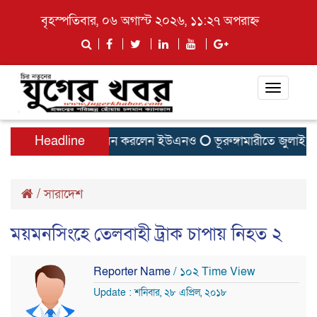
বৃহস্পতিবার, ০৬ অগাস্ট ২০২৬, ১১:২৭ অপরাহ্ন
Toggle
navigati
পাতিলের বাসা উদ্বোধন করলেন ইউএনও
Headline
ভূরুঙ্গামারীতে জুলাই গনঅভ
/
সারাদেশ
ময়মনসিংহে তেলবাহী ট্রাক চাপায় নিহত ২
Reporter Name
/ ১০২ Time View
Update : শনিবার, ২৮ এপ্রিল, ২০১৮