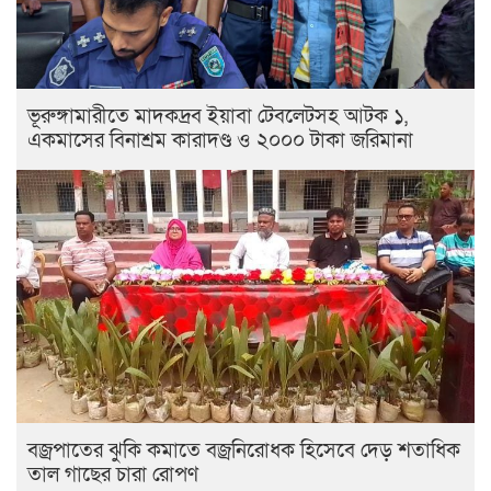
ভূরুঙ্গামারীতে মাদকদ্রব ইয়াবা টেবলেটসহ আটক ১,
একমাসের বিনাশ্রম কারাদণ্ড ও ২০০০ টাকা জরিমানা
বজ্রপাতের ঝুকি কমাতে বজ্রনিরোধক হিসেবে দেড় শতাধিক
তাল গাছের চারা রোপণ