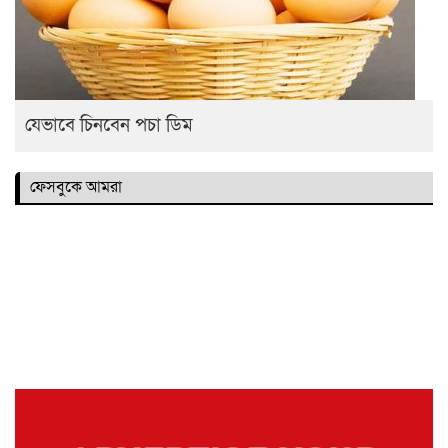
যেভাবে চিনবেন পচা ডিম
ফেসবুকে আমরা