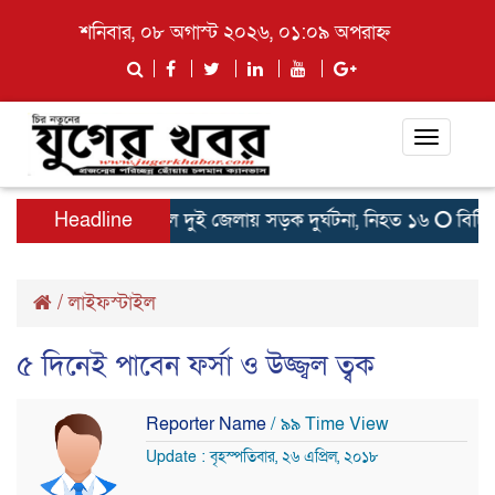
শনিবার, ০৮ অগাস্ট ২০২৬, ০১:০৯ অপরাহ্ন
Toggle
navigati
অনুষ্ঠিত
Headline
সকালে দুই জেলায় সড়ক দুর্ঘটনা, নিহত ১৬
বিটিভির ম
/
লাইফস্টাইল
৫ দিনেই পাবেন ফর্সা ও উজ্জ্বল ত্বক
Reporter Name
/ ৯৯ Time View
Update : বৃহস্পতিবার, ২৬ এপ্রিল, ২০১৮