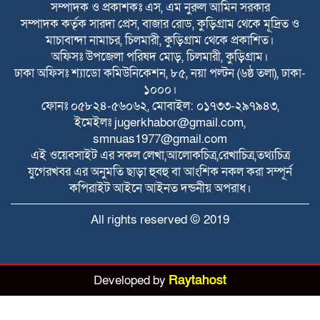
টাকা জরিমানা
সম্পাদক ও প্রকাশকঃ এস, এম নুরুল আমিন সরকার
সম্পাদক কর্তৃক সারদা প্রেস, বাজার রোড, কুড়িগ্রাম থেকে মূদ্রিত ও
বজ্রপাতের ঝুকি কমাতে বজ্রনিরোধক হিসেবে
মাচাবান্দা নামাচর, চিলমারী, কুড়িগ্রাম থেকে প্রকাশিত।
দেড় শতাধিক তাল গাছের চারা রোপণ
অফিসঃ উপজেলা পরিষদ মোড়, চিলমারী, কুড়িগ্রাম।
ঢাকা অফিসঃ শ্যাডো কমিউনিকেশন, ৮৫, নয়া পল্টন (৬ষ্ঠ তলা), ঢাকা-
২০ আগস্ট রাষ্ট্রপতি নির্বাচন
১০০০।
ফোনঃ ০৫৮২৪-৫৬০৬২, মোবাইল: ০১৭৩৩-২৯৭৯৪৩,
ইমেইলঃ
jugerkhabor@gmail.com
,
smnuas1977@gmail.com
ফ্যাসিবাদবিরোধী আন্দোলনে হত্যাকাণ্ডের বিচার
এই ওয়েবসাইট এর সকল লেখা,আলোকচিত্র,রেখাচিত্র,তথ্যচিত্র
হবে স্বচ্ছ ও নিরপেক্ষ: প্রধানমন্ত্রী
যুগেরখবর এর অনুমতি ছাড়া হুবহু বা আংশিক নকল করা সম্পূর্ন
কপিরাইট আইনে আইনত দন্ডনীয় অপরাধ।
রাজারহাটে শহীদ রাজিবের কবরে শুদ্ধা নিবেদন
All rights reserved © 2019
করলেন উপজেলা প্রশাসন
Developed by
Raytahost