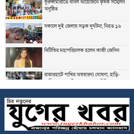
ভূরুঙ্গামারীতে বর্নিল আয়োজনে কৃষক সম্মেলন
অনুষ্ঠিত
সকালে দুই জেলায় সড়ক দুর্ঘটনা, নিহত ১৬
বিটিভির মহাপরিচালক হলেন কাজী জেসিন
রাজারহাটে পাখির অভয়ারণ্য ঘোষণা, হাড়ি-
পাতিলের বাসা উদ্বোধন করলেন ইউএনও
ভূরুঙ্গামারীতে জুলাই গনঅভ্যুত্থান দিবসে জুলাই
যোদ্ধা ও জুলাই শহীদের পরিবারবর্গকে সংবর্ধনা
ও আলোচনা সভা
ভূরুঙ্গামারীতে মাদকদ্রব ইয়াবা টেবলেটসহ
আটক ১, একমাসের বিনাশ্রম কারাদণ্ড ও ২০০০