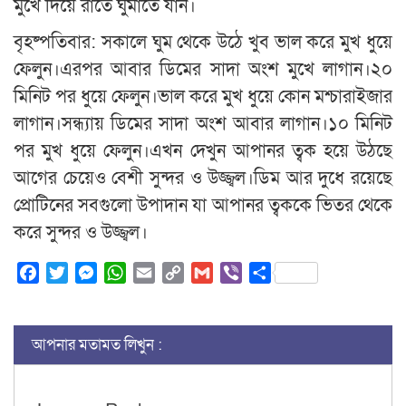
মুখে দিয়ে রাতে ঘুমাতে যান।
বৃহষ্পতিবার: সকালে ঘুম থেকে উঠে খুব ভাল করে মুখ ধুয়ে
ফেলুন।এরপর আবার ডিমের সাদা অংশ মুখে লাগান।২০
মিনিট পর ধুয়ে ফেলুন।ভাল করে মুখ ধুয়ে কোন মশ্চারাইজার
লাগান।সন্ধ্যায় ডিমের সাদা অংশ আবার লাগান।১০ মিনিট
পর মুখ ধুয়ে ফেলুন।এখন দেখুন আপানর ত্বক হয়ে উঠছে
আগের চেয়েও বেশী সুন্দর ও উজ্জ্বল।ডিম আর দুধে রয়েছে
প্রোটিনের সবগুলো উপাদান যা আপানর ত্বককে ভিতর থেকে
করে সুন্দর ও উজ্জ্বল।
Facebook
Twitter
Messenger
WhatsApp
Email
Copy
Gmail
Viber
Share
Link
আপনার মতামত লিখুন :